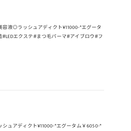
液◎ラッシュアディクト¥11000-*エグータ
玉造#LEDエクステ#まつ毛パーマ#アイブロウ#フ
ディクト¥11000-*エグータム￥6050-*