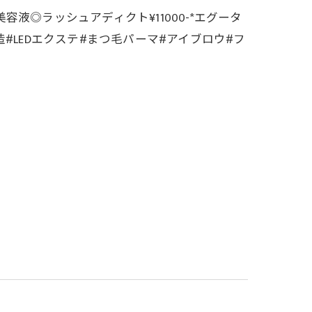
液◎ラッシュアディクト¥11000-*エグータ
玉造#LEDエクステ#まつ毛パーマ#アイブロウ#フ