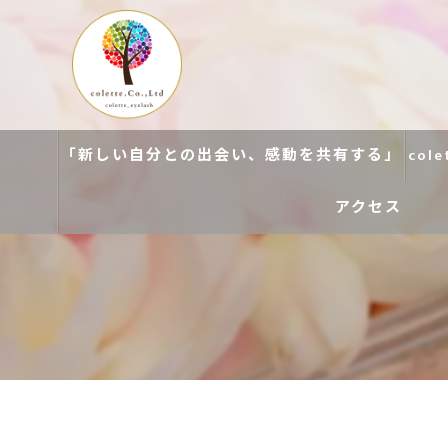
「新しい自分との出会い、感動を共有する」
col
アクセス
colette. 玉造
colette. 寝屋川
colette. 関目