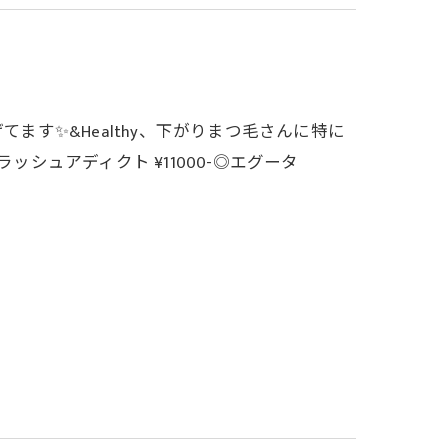
ます✨️&Healthy、下がりまつ毛さんに特に
◎ラッシュアディクト ¥11000-◎エグータ