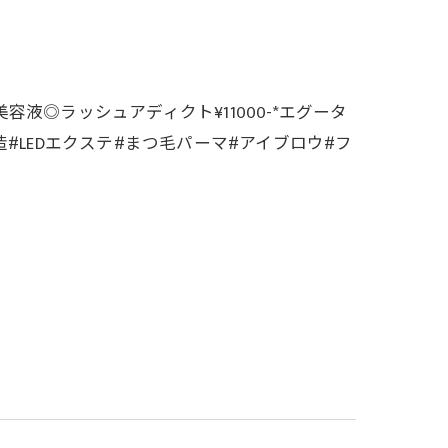
液◎ラッシュアディクト¥11000-*エグータ
玉造#LEDエクステ#まつ毛パーマ#アイブロウ#フ