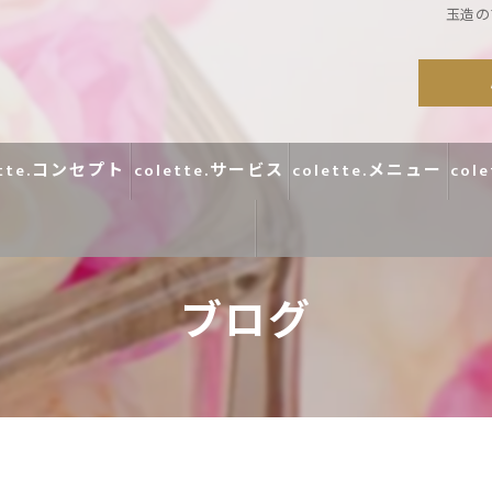
玉造の
ette.コンセプト
colette.サービス
colette.メニュー
col
ブログ
コラム
口コミ