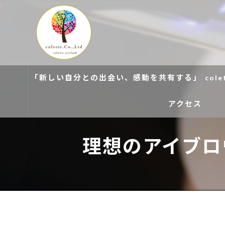
「新しい自分との出会い、感動を共有する」
col
アクセス
理想のアイブロウ
colette. 玉造
colette. 寝屋川
colette. 関目