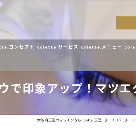
ette.コンセプト
colette.サービス
colette.メニュー
col
で印象アップ！マツエクサロ
コラム
口コミ
大阪府玉造のマツエクならcolette. 玉造
ブログ
コ