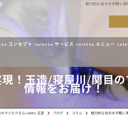
魅力的な目元を手軽に実
ette.コンセプト
colette.サービス
colette.メニュー
col
現！玉造/寝屋川/関目
コラム
情報をお届け！
口コミ
マツエクならcolette. 玉造
ブログ
コラム
魅力的な目元を手軽に