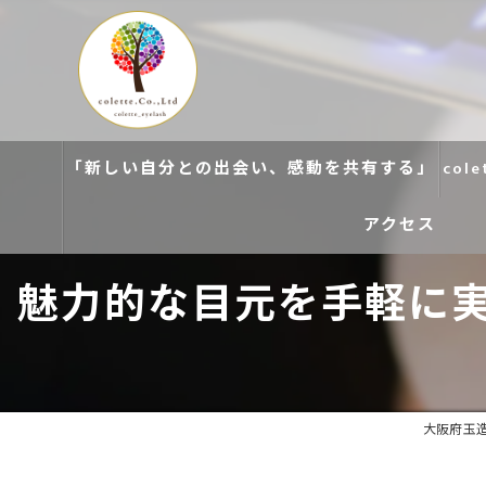
「新しい自分との出会い、感動を共有する」
col
アクセス
魅力的な目元を手軽に実
colette. 玉造
colette. 寝屋川
colette. 関目
大阪府玉造の