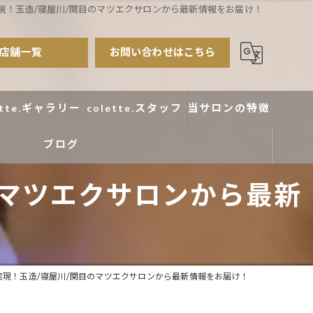
現！玉造/寝屋川/関目のマツエクサロンから最新情報をお届け！
店舗一覧
お問い合わせはこちら
ette.ギャラリー
colette.スタッフ
当サロンの特徴
ブログ
まつ毛パーマ
のマツエクサロンから最新
アイブロウ
エクステ
カラー
実現！玉造/寝屋川/関目のマツエクサロンから最新情報をお届け！
デザイン