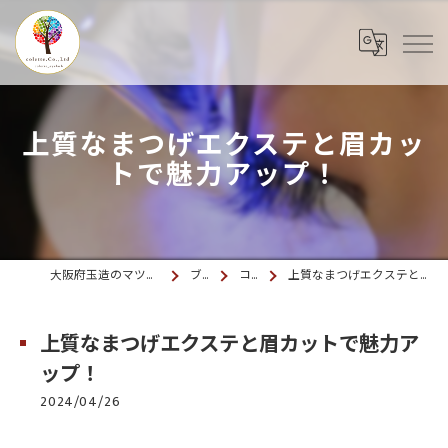
上質なまつげエクステと眉カッ
トで魅力アップ！
大阪府玉造のマツエクならcolette. 玉造
ブログ
コラム
上質なまつげエクステと眉カットで魅力アップ！
上質なまつげエクステと眉カットで魅力ア
ップ！
2024/04/26