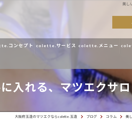
美し
ette.コンセプト
colette.サービス
colette.メニュー
col
コラム
手に入れる、マツエクサロ
口コミ
大阪府玉造のマツエクならcolette. 玉造
ブログ
コラム
美