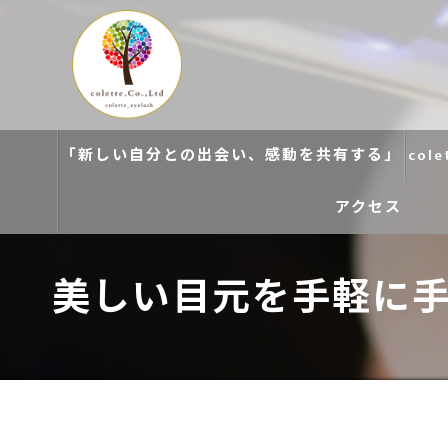
「新しい自分との出会い、感動を共有する」
col
アクセス
colette. 玉造
美しい目元を手軽に
colette. 寝屋川
colette. 関目