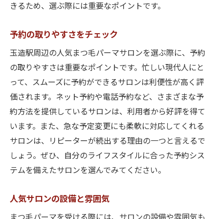
玉造駅近くで選ぶ最高のまつ毛パーマサロン
きるため、選ぶ際には重要なポイントです。
最高の施術を受けるために
予約の取りやすさをチェック
選ばれる理由とは
人気サロンの特徴
玉造駅周辺の人気まつ毛パーマサロンを選ぶ際に、予約
の取りやすさは重要なポイントです。忙しい現代人にと
施術後の満足度調査
って、スムーズに予約ができるサロンは利便性が高く評
サロンのアクセス方法
価されます。ネット予約や電話予約など、さまざまな予
最適なサロンの見つけ方
約方法を提供しているサロンは、利用者から好評を得て
自然なカールが長持ち！玉造駅周辺のまつ毛パ
います。また、急な予定変更にも柔軟に対応してくれる
ーマサロン特集
サロンは、リピーターが続出する理由の一つと言えるで
自然な仕上がりを実現する施術
しょう。ぜひ、自分のライフスタイルに合った予約シス
カールの持ちを良くするサロン
テムを備えたサロンを選んでみてください。
まつ毛パーマの魅力
人気サロンの設備と雰囲気
サロンでの施術の流れ
おすすめのパーマデザイン
まつ毛パーマを受ける際には、サロンの設備や雰囲気も