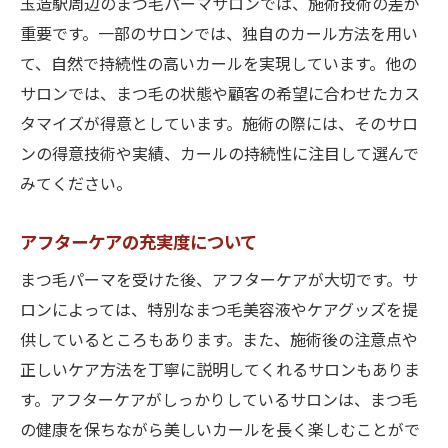
玉造駅周辺のまつ毛パーマサロンでは、施術技術の差が
法
重要です。一部のサロンでは、独自のカール方法を用い
サロンでの施術後のケア方法
て、自然で持続性の高いカールを実現しています。他の
朝のメイクが楽になる理由
サロンでは、まつ毛の状態や顧客の希望に合わせたカス
自然なカールの作り方
タマイズが得意としています。施術の際には、そのサロ
忙しい女性におすすめのサロン
ンの得意技術や実績、カールの持続性に注目して選んで
まつ毛パーマでぱっちり目元を手に入れる！玉
みてください。
造駅付近のおすすめサロン
アフターケアの充実度について
ぱっちり目元を作る施術
まつ毛パーマを受けた後、アフターケアが大切です。サ
おすすめの施術メニュー
ロンによっては、特別なまつ毛美容液やケアグッズを提
目元の印象が変わる理由
供しているところもあります。また、施術後の注意点や
施術後のメイクアップアドバイス
正しいケア方法を丁寧に説明してくれるサロンもありま
長持ちするカールの秘訣
す。アフターケアがしっかりしているサロンは、まつ毛
サロン選びのポイント
の健康を保ちながら美しいカールを長く楽しむことがで