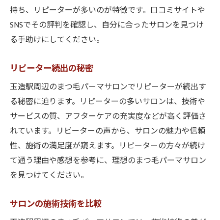
持ち、リピーターが多いのが特徴です。口コミサイトや
カウンセリングの重要性
SNSでその評判を確認し、自分に合ったサロンを見つけ
玉造駅で見つける！プロフェッショナルなまつ
る手助けにしてください。
毛パーマサロン
プロが選ぶ厳選サロン
リピーター続出の秘密
施術の流れと時間について
玉造駅周辺のまつ毛パーマサロンでリピーターが続出す
サロンの衛生管理
る秘密に迫ります。リピーターの多いサロンは、技術や
お客様満足度の高さを誇るサロン
サービスの質、アフターケアの充実度などが高く評価さ
熟練スタッフの紹介
れています。リピーターの声から、サロンの魅力や信頼
性、施術の満足度が窺えます。リピーターの方々が続け
サロンのコンセプトと提供サービス
て通う理由や感想を参考に、理想のまつ毛パーマサロン
玉造駅周辺のまつ毛パーマサロンで朝のメイク
を見つけてください。
時間を短縮
時短メイクの秘訣
サロンの施術技術を比較
まつ毛パーマの持続効果を長持ちさせる方