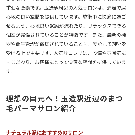
重要な要素です。玉造駅周辺の人気サロンは、清潔で居
施術後のお手入れ方法
心地の良い空間を提供しています。施術中に快適に過ご
玉造駅周辺で見つけるまつ毛パーマサロンの魅
せるよう、心地良いBGMが流れたり、リラックスできる
力
個室が完備されていることが特徴です。また、最新の機
サロンの独自サービス
器や衛生管理が徹底されていることも、安心して施術を
施術のこだわり
受ける上で重要です。人気サロンでは、設備や雰囲気に
サロン内の雰囲気と設備
もこだわり、お客様にとって快適な空間を提供していま
口コミから見えるサロンの魅力
す。
サロンのプロフェッショナリズム
訪れる価値のあるサロン
理想の目元へ！玉造駅近辺のまつ
毛パーマサロン紹介
ナチュラル派におすすめのサロン