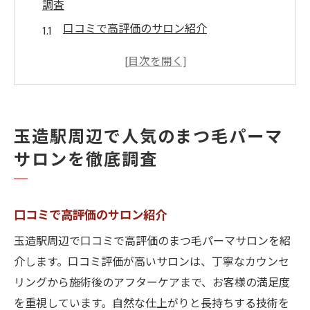
調査
口コミで高評価のサロン紹介
リピーター続出の秘密
サロンの施術技術を比較
アフターケアの充実度について
予約の取りやすさをチェック
玉造駅周辺で人気のまつ毛パーマ
人気サロンの設備と雰囲気
サロンを徹底調査
理想の目元へ！玉造駅近辺のまつ毛パーマサロ
ン紹介
口コミで高評価のサロン紹介
ナチュラル派におすすめのサロン
ゴージャスな仕上がりを求める方へ
玉造駅周辺で口コミで高評価のまつ毛パーマサロンを紹
施術者の経験と技術力を確認
介します。口コミ評価が高いサロンは、丁寧なカウンセ
リングから施術後のアフターケアまで、お客様の満足度
リーズナブルな価格設定のサロン
を重視しています。自然な仕上がりと長持ちする技術を
予約前に知っておきたいポイント