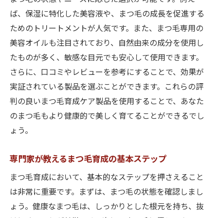
高度な技術を持つスタッフがいる店舗
ば、保湿に特化した美容液や、まつ毛の成長を促進する
まつ毛ケアと一緒に受けられるサービス
ためのトリートメントが人気です。また、まつ毛専用の
大阪市内のリピーターが多い専門店
美容オイルも注目されており、自然由来の成分を使用し
まつ毛の健康を重視したケアプログラム
たものが多く、敏感な目元でも安心して使用できます。
さらに、口コミやレビューを参考にすることで、効果が
特別なイベントやキャンペーン情報
実証されている製品を選ぶことができます。これらの評
理想のまつ毛を手に入れるための大阪市内のサ
判の良いまつ毛育成ケア製品を使用することで、あなた
ロン紹介
のまつ毛もより健康的で美しく育てることができるでし
初心者におすすめのまつ毛育成サロン
ょう。
高評価を受けている人気サロンの特徴
施術前後のケアが充実しているサロン
専門家が教えるまつ毛育成の基本ステップ
まつ毛育成のためのカウンセリングが丁寧
まつ毛育成において、基本的なステップを押さえること
なサロン
は非常に重要です。まずは、まつ毛の状態を確認しまし
大阪市内で長年の実績を持つ老舗サロン
ょう。健康なまつ毛は、しっかりとした根元を持ち、抜