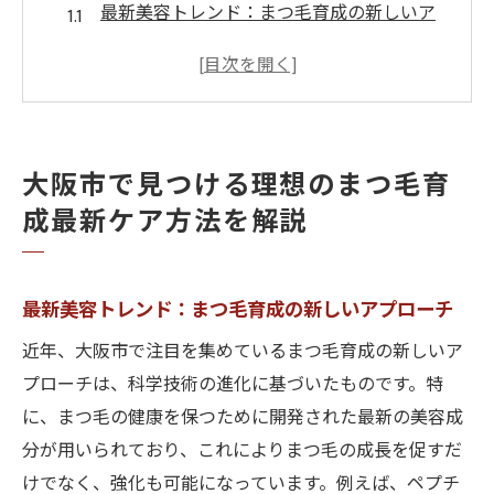
最新美容トレンド：まつ毛育成の新しいア
プローチ
大阪市で評判のまつ毛育成ケア製品
専門家が教えるまつ毛育成の基本ステップ
まつ毛育成に効果的な栄養と食事
大阪市で見つける理想のまつ毛育
大阪市内のおすすめまつ毛ケア専門サロン
成最新ケア方法を解説
自宅でできる簡単まつ毛育成ケア
まつ毛育成大阪市内でアクセスしやすいサロン
特集
最新美容トレンド：まつ毛育成の新しいアプローチ
駅チカの便利なまつ毛育成サロン
近年、大阪市で注目を集めているまつ毛育成の新しいア
夜間営業で通いやすい大阪市内のサロン
プローチは、科学技術の進化に基づいたものです。特
初回割引が魅力のまつ毛育成サロン
に、まつ毛の健康を保つために開発された最新の美容成
分が用いられており、これによりまつ毛の成長を促すだ
プライベート感たっぷりの人気サロン
けでなく、強化も可能になっています。例えば、ペプチ
口コミで評判の高い大阪市内のサロン