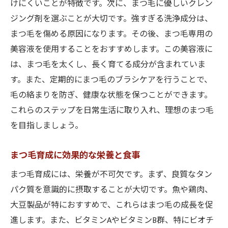
特定のまつ毛ケアに特化したサロン
けにくいことが特徴です。次に、まつ毛に優しいクレン
大阪市で効率的にまつ毛を育成するための秘訣
ジング剤を選ぶことが大切です。強すぎる洗浄成分は、
まつ毛を傷める原因になります。その後、まつ毛専用の
自宅でできるまつ毛ケアのコツ
美容液を使用することをおすすめします。この美容液に
まつ毛育成をサポートする日常習慣
は、まつ毛を太くし、長く育てる成分が含まれていま
大阪市内で入手可能なまつ毛美容液
す。また、定期的にまつ毛のブラシケアを行うことで、
まつ毛育成に適した施術とその効果
毛の絡まりを防ぎ、健康な状態を保つことができます。
専門家が推奨するまつ毛育成のベストプラ
これらのステップを日常生活に取り入れ、理想のまつ毛
クティス
を目指しましょう。
失敗しないまつ毛育成のための注意点
まつ毛育成の基礎知識と大阪市のおすすめケア
まつ毛育成に効果的な栄養と食事
方法
まつ毛育成には、栄養が不可欠です。まず、良質なタン
まつ毛の構造と育成のメカニズム
パク質を意識的に摂取することが大切です。魚や鶏肉、
まつ毛育成に必要な栄養素とその摂取方法
大豆製品が特におすすめで、これらはまつ毛の成長を促
進します。また、ビタミンAやビタミンB群、特にビオチ
まつ毛ケアに関するよくある質問と回答