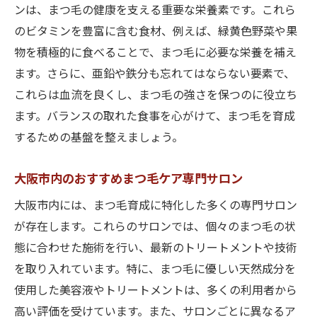
ンは、まつ毛の健康を支える重要な栄養素です。これら
大阪市内のまつ毛育成に特化したクリニッ
のビタミンを豊富に含む食材、例えば、緑黄色野菜や果
ク
物を積極的に食べることで、まつ毛に必要な栄養を補え
まつ毛育成のための定期的なメンテナンス
ます。さらに、亜鉛や鉄分も忘れてはならない要素で、
まつ毛育成の効果を最大化するためのライ
これらは血流を良くし、まつ毛の強さを保つのに役立ち
フスタイル
ます。バランスの取れた食事を心がけて、まつ毛を育成
大阪市で理想のまつ毛を育成するためのガイド
するための基盤を整えましょう。
ライン
目標設定とその達成方法
大阪市内のおすすめまつ毛ケア専門サロン
まつ毛育成のためのスケジュール管理
大阪市内には、まつ毛育成に特化した多くの専門サロン
大阪市内のまつ毛育成イベント情報
が存在します。これらのサロンでは、個々のまつ毛の状
まつ毛育成に関する最新の研究とトレンド
態に合わせた施術を行い、最新のトリートメントや技術
を取り入れています。特に、まつ毛に優しい天然成分を
個別相談で最適なまつ毛育成プランを見つ
使用した美容液やトリートメントは、多くの利用者から
ける
高い評価を受けています。また、サロンごとに異なるア
まつ毛育成の失敗例とその対処方法