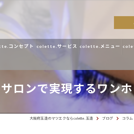
ette.コンセプト
colette.サービス
colette.メニュー
col
コラム
クサロンで実現するワンホ
口コミ
大阪府玉造のマツエクならcolette. 玉造
ブログ
コラム