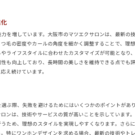
プロが選ぶ大阪市のワンホンデザインの特徴
熟練技術者による安心の施術プロセス
進化
ワンホンデザインを手がける専門家の視点
大阪市のプロフェッショナルが認めるワンホンデザイ
魅力を増しています。大阪市のマツエクサロンは、最新の
高度な技術を駆使したワンホンデザインの魅力
まつ毛の密度やカールの角度を細かく調整することで、理
ちやライフスタイルに合わせたカスタマイズが可能となり
信頼できるプロフェッショナルの選び方
適性も向上しており、長時間の美しさを維持できる点でも
大阪市で体験するワンホンデザインマツエクの究極スタイ
に応え続けています。
究極のワンホンデザインスタイルを探る
大阪市で実現するワンホンデザインの成功例
理想の目元を作るワンホンデザインテクニック
を選ぶ際、失敗を避けるためにはいくつかのポイントがあ
スタイル選びで差をつけるワンホンデザイン
サロンは、技術やサービスの質が高いことを示しています
ワンホンデザインで叶える個性派スタイル
行うため、理想のスタイルを実現しやすくなります。さら
大阪市で人気のワンホンデザインスタイル
う。特にワンホンデザインを求める場合、最新の技術やト