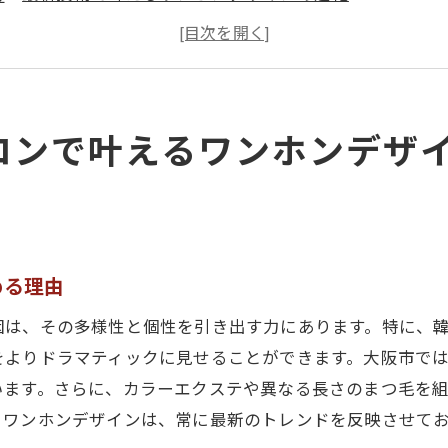
大阪市のサロン選びで失敗しない方法
プロフェッショナルによるワンホンデザインのこだわ
ワンホンデザインで表現する大阪市の自然美
マツエク初心者でも安心のワンホンデザイン
ロンで叶えるワンホンデザ
ワンホンデザインで実現する大阪市のトレンド先取り法
流行を取り入れたワンホンデザインの提案
大阪市の最新トレンドを押さえるワンホンデザイン
ワンホンデザインによるトレンドの発信源
める理由
大阪市で人気のワンホンデザインスタイル
因は、その多様性と個性を引き出す力にあります。特に、
ワンホンデザインで変える大阪市の美容観
をよりドラマティックに見せることができます。大阪市で
トレンドに敏感なあなたにおすすめのワンホンデザイ
います。さらに、カラーエクステや異なる長さのまつ毛を
プロフェッショナルが手がける大阪市のワンホンデザイン
。ワンホンデザインは、常に最新のトレンドを反映させて