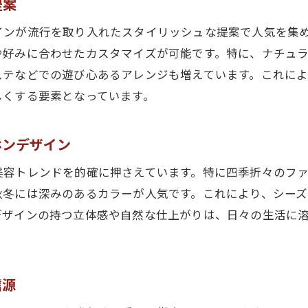
提案
自分だけのスタイルを楽しむワンホンデザインの魅力
インが流行を取り入れたスタイリッシュな提案で人気を集
大阪市のワンホンデザインで叶える自己表現
や好みに合わせたカスタマイズが可能です。特に、ナチュ
ステなどでの遊び心あるアレンジも増えています。これに
しくする要素となっています。
ホンデザイン
美容トレンドを的確に押さえています。特に四季折々のフ
秋冬には深みのあるカラーが人気です。これにより、シー
デザインの持つ立体感や自然な仕上がりは、日々の生活に
信源