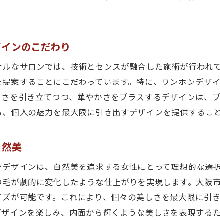
理想を形にする大阪市のワンホンデザインの実力
理想を超えるワンホンデザインの実現力
大阪市でのワンホンデザインの成功ストーリー
ザインのこだわり
理想の美を引き出すワンホンデザインの技
ナルなサロンでは、技術とセンスが融合した施術が行われ
ワンホンデザインが叶える理想の目元
を提案することにこだわっています。特に、ワンホンデザ
大阪市で選ばれるワンホンデザインの理由
しさを引き立てつつ、華やかさをプラスするデザインは、
理想を追求するワンホンデザインのプロセス
も、個人の魅力を最大限に引き出すデザインを提供するこ
ワンホンデザインで大阪市の美を再発見する旅
ワンホンデザインで感じる大阪市の新たな美
自然美
大阪市を彩るワンホンデザインの魅力
ンデザインは、自然美を追求する女性にとって理想的な選
ワンホンデザインで見つける大阪市の美の秘密
つ毛が劇的に変化したような仕上がりを実現します。大阪
ワンホンデザインで開く大阪市の新たな扉
イズが可能です。これにより、個々の美しさを最大限に引
ワンホンデザインがもたらす大阪市の変化
デザインを楽しみ、内面から輝くような美しさを表現する