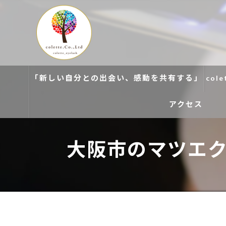
「新しい自分との出会い、感動を共有する」
col
アクセス
colette. 玉造
大阪市のマツエ
colette. 寝屋川
colette. 関目