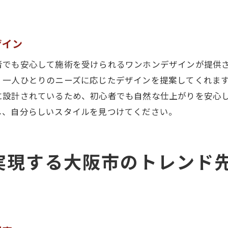
大阪市で感じるワンホンデザインの革新
大阪市のマツエクサロンで体験するワンホンデザインの魅
ザイン
体験者が語るワンホンデザインの魅力
ワンホンデザインで変わる大阪市のイメージ
者でも安心して施術を受けられるワンホンデザインが提供
大阪市のサロンで体感するワンホンデザインの魔法
、一人ひとりのニーズに応じたデザインを提案してくれま
に設計されているため、初心者でも自然な仕上がりを安心
ワンホンデザインによる大阪市の美的体験
し、自分らしいスタイルを見つけてください。
ワンホンデザインで味わう大阪市の新境地
大阪市でのワンホンデザイン初体験ガイド
自分だけのワンホンデザインを楽しむ大阪市の新提案
実現する大阪市のトレンド
個性を活かしたワンホンデザインのすすめ
大阪市のサロンで作る自分らしいワンホンデザイン
オリジナルのワンホンデザインを発見する方法
大阪市のサロンが提案するワンホンデザインの新展開