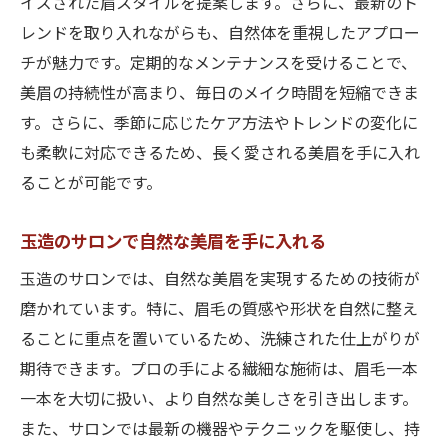
イズされた眉スタイルを提案します。さらに、最新のト
探す
レンドを取り入れながらも、自然体を重視したアプロー
谷町で見つける上品な美眉の秘密
チが魅力です。定期的なメンテナンスを受けることで、
谷町エリアの美眉サロンガイド
美眉の持続性が高まり、毎日のメイク時間を短縮できま
谷町で叶う自然美眉の作り方
す。さらに、季節に応じたケア方法やトレンドの変化に
上品さ際立つ谷町の美眉スタイル
も柔軟に対応できるため、長く愛される美眉を手に入れ
谷町で注目される美眉のトレンド
ることが可能です。
谷町の美眉サロン訪問で上品さを手に入れ
る
玉造のサロンで自然な美眉を手に入れる
天王寺で手に入れる自然で魅力的な美眉
玉造のサロンでは、自然な美眉を実現するための技術が
天王寺で体験する自然派美眉スタイル
磨かれています。特に、眉毛の質感や形状を自然に整え
ることに重点を置いているため、洗練された仕上がりが
天王寺のサロンで魅力的な美眉を実現
期待できます。プロの手による繊細な施術は、眉毛一本
自然美を追求した天王寺の美眉デザイン
一本を大切に扱い、より自然な美しさを引き出します。
天王寺で叶えるナチュラルな美眉の魅力
また、サロンでは最新の機器やテクニックを駆使し、持
天王寺エリアの美眉サロン特集