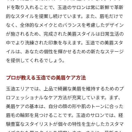
難波エリアで注目の美眉スタイル
ドを取り入れることで、玉造のサロンは常に新鮮で革新
上本町でプロフェッショナルが提案する理想の
的なスタイルを提案し続けています。また、眉毛だけで
美眉
なく、全体的なメイクとのバランスを考慮したデザイン
上本町のプロが教える美眉スタイリングの
が施されるため、完成された美眉スタイルは日常生活の
秘訣
中でより洗練された印象を与えます。玉造での美眉スタ
上本町で探す理想の美眉サロン
イルは、あなたの個性を輝かせるための新たなステージ
プロフェッショナルに学ぶ上本町の美眉デ
を提供してくれるでしょう。
ザイン
上本町で体験する美眉の質感アップ術
プロが教える玉造での美眉ケア方法
上本町のサロンで叶う美眉トランスフォー
玉造エリアでは、上品で綺麗な美眉を維持するためのプ
メーション
ロフェッショナルなケア方法が充実しています。まず、
上本町の美眉サロンで得られるプロのアド
美眉ケアの基本は、自分の顔の形や肌のトーンに合った
バイス
眉毛の輪郭を見つけることです。玉造のサロンでは、経
験豊富なスタイリストが個々の特性を生かしたカスタマ
谷町エリアで上品さを追求した美眉スタイルを