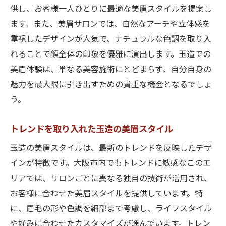
心斎橋で自分を引き出す美眉スタイルの実現
供し、お客様一人ひとりに最適な美眉スタイルを提案し
心斎橋で叶える個性豊かな美眉スタイル
ます。また、美眉サロンでは、自然なアーチや立体感を
心斎橋のサロンで提案される美眉デザイン
重視したデザインが人気で、ナチュラルな色調を取り入
れることで顔全体の印象を優雅に演出します。玉造での
自分に合った心斎橋の美眉トレンドを知る
美眉体験は、単なる美容施術にとどまらず、自分自身の
心斎橋での美眉スタイル実現へのステップ
魅力を最大限に引き出すための貴重な機会となるでしょ
心斎橋サロンで体感する美眉の変化
う。
心斎橋エリアの美眉サロン特選ガイド
難波で見つける美眉の新境地
トレンドを取り入れた玉造の美眉スタイル
難波にある美眉サロンの特徴を知る
玉造の美眉スタイルは、最新のトレンドを反映したデザ
難波で挑戦する新しい美眉スタイル
インが特徴です。大阪市内でもトレンドに敏感なこのエ
難波でのサロン選びのポイント
リアでは、サロンごとに異なる独自の技術が活用され、
個性を引き出す難波の美眉サロン訪問記
お客様に合わせた美眉スタイルを提供しています。特
に、眉毛の形や色調を細部まで考慮し、ライフスタイル
難波で見つける理想の美眉デザイン
や好みに合わせたカスタマイズが進んでいます。トレン