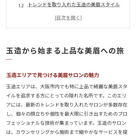
トレンドを取り入れた玉造の美眉スタイル
プロが教える玉造での美眉ケア方法
玉造のサロンで自然な美眉を手に入れる
玉造の専門家が提案する上品な眉デザイン
地元で人気の玉造美眉サロンの特徴
玉造から始まる上品な美眉への旅
大阪市の美眉トレンドを取り入れたサロン巡り
大阪市内で人気の美眉トレンドとは
玉造エリアで見つける美眉サロンの魅力
サロン巡りで叶える大阪市の美眉スタイル
玉造エリアは、大阪市内でも特に上品で綺麗な美眉スタ
大阪市の美眉サロンが提供する最新技術
イルを追求する方にとっての隠れた名所です。このエリ
トレンドを押さえた大阪市の美眉サロン情
アには、最新のトレンドを取り入れたサロンが多数存在
報
し、個々の顔立ちや個性を最大限に引き出すためのプロ
大阪市での美眉トレンドを体験できる場所
フェッショナルな技術が集まっています。玉造のサロン
サロン巡りで見つける大阪市の美眉の魅力
は、カウンセリングから施術まで細やかなサービスを提