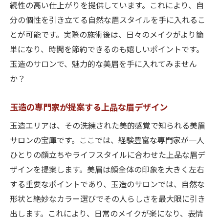
続性の高い仕上がりを提供しています。これにより、自
天王寺での美眉体験談とおすすめスポット
分の個性を引き立てる自然な眉スタイルを手に入れるこ
大阪市全域で叶う個性引き出す美眉の秘密
とが可能です。実際の施術後は、日々のメイクがより簡
大阪市で見つける個性派美眉のポイント
単になり、時間を節約できるのも嬉しいポイントです。
全域で探す大阪市の美眉サロン情報
玉造のサロンで、魅力的な美眉を手に入れてみません
か？
大阪市の美眉が引き出す新たな個性
大阪市全域で人気の美眉スタイル
玉造の専門家が提案する上品な眉デザイン
個性を活かす大阪市の美眉デザイン術
玉造エリアは、その洗練された美的感覚で知られる美眉
大阪市で実現する美眉のマジック
サロンの宝庫です。ここでは、経験豊富な専門家が一人
ひとりの顔立ちやライフスタイルに合わせた上品な眉デ
ザインを提案します。美眉は顔全体の印象を大きく左右
する重要なポイントであり、玉造のサロンでは、自然な
形状と絶妙なカラー選びでその人らしさを最大限に引き
出します。これにより、日常のメイクが楽になり、表情