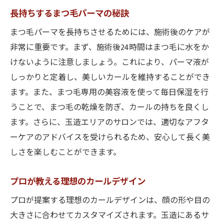
長持ちするまつ毛パーマの秘訣
玉造でまつ毛パーマを楽しむ方法
体験を通じた魅力的な変化
まつ毛パーマを長持ちさせるためには、施術後のケアが
心斎橋からもアクセス良好玉造でまつ毛パーマ
非常に重要です。まず、施術後24時間はまつ毛に水をか
を
けないように注意しましょう。これにより、パーマ液が
しっかりと定着し、美しいカールを維持することができ
心斎橋からスムーズに訪れる玉造の魅力
ます。また、まつ毛専用の美容液を使って毎日保湿を行
アクセスの良さを活かしたサロン選び
うことで、まつ毛の乾燥を防ぎ、カールの持ちを良くし
おすすめの交通手段と時間帯
ます。さらに、玉造エリアのサロンでは、適切なアフタ
心斎橋周辺からのまつ毛パーマ体験
ーケアのアドバイスを受けられるため、安心して長く美
玉造での滞在を楽しむプラン提案
しさを楽しむことができます。
心斎橋からのサロンアクセスガイド
プロが教える理想のカールデザイン
玉造で楽しむ上品なまつ毛パーマで華やぐ目元
華やかな目元を演出するデザインの選び方
プロが提案する理想のカールデザインは、顔の形や目の
上品さを引き立てるまつ毛パーマの特徴
大きさに合わせてカスタマイズされます。玉造にあるサ