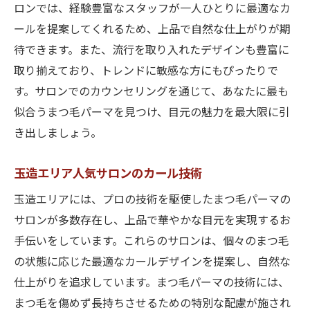
ロンでは、経験豊富なスタッフが一人ひとりに最適なカ
玉造で叶える華やかな目元の秘密
ールを提案してくれるため、上品で自然な仕上がりが期
日常を彩るまつ毛デザインの提案
待できます。また、流行を取り入れたデザインも豊富に
お洒落な目元で印象を変える
取り揃えており、トレンドに敏感な方にもぴったりで
華やかさを保つためのアフターケア
す。サロンでのカウンセリングを通じて、あなたに最も
天王寺からも近い玉造のまつ毛パーマサロン探
似合うまつ毛パーマを見つけ、目元の魅力を最大限に引
索
き出しましょう。
天王寺からすぐの玉造サロン紹介
玉造エリア人気サロンのカール技術
地元で人気のまつ毛パーマサロン
天王寺周辺からアクセスしやすい理由
玉造エリアには、プロの技術を駆使したまつ毛パーマの
地域密着型サロンの魅力に迫る
サロンが多数存在し、上品で華やかな目元を実現するお
手伝いをしています。これらのサロンは、個々のまつ毛
玉造のサロンで得る特別な体験
の状態に応じた最適なカールデザインを提案し、自然な
天王寺と玉造を結ぶ美容の架け橋
仕上がりを追求しています。まつ毛パーマの技術には、
まつ毛パーマを玉造で体験上質な仕上がりの秘
まつ毛を傷めず長持ちさせるための特別な配慮が施され