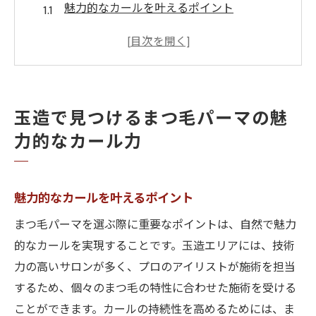
魅力的なカールを叶えるポイント
玉造のサロンで体験する自然な仕上がり
長持ちするまつ毛パーマの秘訣
プロが教える理想のカールデザイン
玉造エリア人気サロンのカール技術
玉造で見つけるまつ毛パーマの魅
おしゃれな目元を実現するためのヒント
力的なカール力
大阪市玉造で叶える理想の目元まつ毛パーマの
技術
魅力的なカールを叶えるポイント
玉造で信頼されるまつ毛パーマ技術とは
理想の目元を作るための最新技術
まつ毛パーマを選ぶ際に重要なポイントは、自然で魅力
技術者の熟練度が光るまつ毛パーマ
的なカールを実現することです。玉造エリアには、技術
力の高いサロンが多く、プロのアイリストが施術を担当
安全で効果的な施術の重要性
するため、個々のまつ毛の特性に合わせた施術を受ける
技術力が高いサロンの選び方
ことができます。カールの持続性を高めるためには、ま