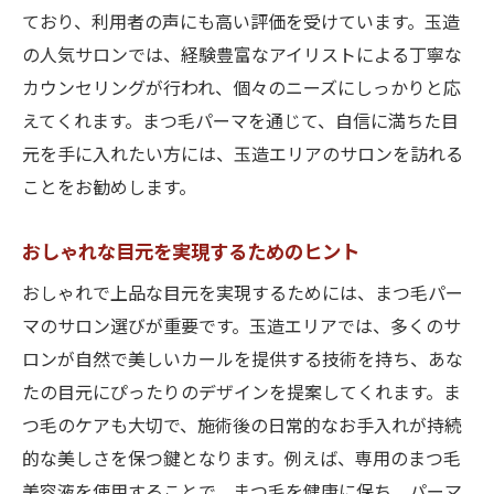
密
ており、利用者の声にも高い評価を受けています。玉造
上質な仕上がりを生む施術のこだわり
の人気サロンでは、経験豊富なアイリストによる丁寧な
満足度の高いまつ毛パーマの特徴
カウンセリングが行われ、個々のニーズにしっかりと応
玉造の名店で得られる安心と信頼
えてくれます。まつ毛パーマを通じて、自信に満ちた目
高品質を追求するサロンの選び方
元を手に入れたい方には、玉造エリアのサロンを訪れる
ことをお勧めします。
仕上がりを長持ちさせる方法
玉造でのまつ毛パーマ体験談
おしゃれな目元を実現するためのヒント
おしゃれで上品な目元を実現するためには、まつ毛パー
マのサロン選びが重要です。玉造エリアでは、多くのサ
ロンが自然で美しいカールを提供する技術を持ち、あな
たの目元にぴったりのデザインを提案してくれます。ま
つ毛のケアも大切で、施術後の日常的なお手入れが持続
的な美しさを保つ鍵となります。例えば、専用のまつ毛
美容液を使用することで、まつ毛を健康に保ち、パーマ