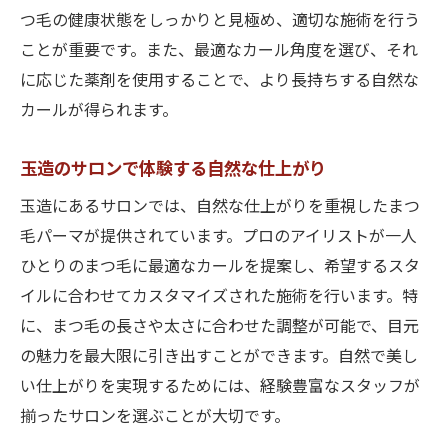
大阪市内で変化を感じるまつ毛パーマ
つ毛の健康状態をしっかりと見極め、適切な施術を行う
上品でエレガント玉造でのまつ毛パーマ選び
ことが重要です。また、最適なカール角度を選び、それ
エレガントな目元を演出するサロン選び
に応じた薬剤を使用することで、より長持ちする自然な
上品な印象を与えるスタイルの特徴
カールが得られます。
玉造で人気のエレガントデザイン
玉造のサロンで体験する自然な仕上がり
選び方のポイントと注意点
エレガントさを保つためのケア方法
玉造にあるサロンでは、自然な仕上がりを重視したまつ
毛パーマが提供されています。プロのアイリストが一人
玉造でのトレンドスタイル紹介
ひとりのまつ毛に最適なカールを提案し、希望するスタ
大阪市でまつ毛パーマを体験玉造のサロンが人
イルに合わせてカスタマイズされた施術を行います。特
気
に、まつ毛の長さや太さに合わせた調整が可能で、目元
玉造のサロンが選ばれる理由
の魅力を最大限に引き出すことができます。自然で美し
体験者の声から見る人気の秘密
い仕上がりを実現するためには、経験豊富なスタッフが
初めての方におすすめのサロン
揃ったサロンを選ぶことが大切です。
人気サロンのサービス内容紹介