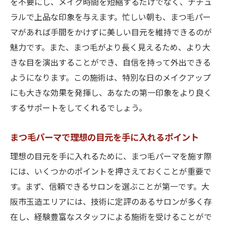
を不要にし、メイク時間を短縮するだけでなく、ナチュ
ック
ラルで上品な印象を与えます。忙しい朝も、まつ毛パー
大阪市のサロン情報とまつ毛パーマの魅力
マがあれば手間をかけずに美しい目元を維持できるのが
まつ毛パーマで目元を引き締める効果
魅力です。また、まつ毛がより長く見えるため、より大
きな目を演出することができ、自信を持って外出できる
玉造でおすすめのサロンとその特徴
ようになります。この施術は、特別な日のメイクアップ
まつ毛パーマと上品な目元の関係性
にも大きな効果を発揮し、あなたの第一印象をより良く
監修者：colette.スタッフ
するサポートをしてくれるでしょう。
まつ毛パーマで理想の目元を手に入れるポイント
理想の目元を手に入れるために、まつ毛パーマを施す際
には、いくつかのポイントを押さえておくことが重要で
す。まず、信頼できるサロンを選ぶことが第一です。大
阪市玉造エリアには、技術に定評のあるサロンが多く存
在し、経験豊富なスタッフによる施術を受けることがで