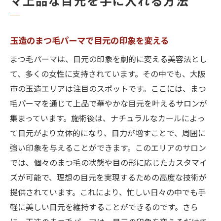
マ上品な目元を手に入れる方法
まつ毛パーマで理想の目元を手に入れるポ
イント
大阪市玉造でまつ毛パーマの魅力徹底解剖上品
玉造のまつ毛パーマで目元の印象を変える
な仕上がりを体験
まつ毛パーマは、目元の印象を劇的に変える美容法とし
大阪市玉造のまつ毛パーマが選ばれる理由
て、多くの女性に支持されています。その中でも、大阪
上品な仕上がりを実現するための技術とは
市の玉造エリアは注目のスポットです。ここには、まつ
まつ毛パーマの施術プロセスを詳しく解説
毛パーマを通じて上品で華やかな目元を叶えるサロンが
集まっています。施術後は、ナチュラルなカールによっ
玉造のサロンで体験できるまつ毛パーマの
て目元がより立体的になり、目力が増すことで、周囲に
種類
強い印象を与えることができます。このエリアのサロン
まつ毛パーマで変わる毎日のメイクアップ
では、個々のまつ毛の状態や目の形に応じたカスタマイ
玉造のまつ毛パーマで手に入れる自信の目
ズが可能で、理想の目元を実現するための高度な技術が
元
提供されています。これにより、忙しい日々の中でも手
まつ毛パーマで大阪市玉造のサロン最新技術で
軽に美しい目元を維持することができるのです。さら
華やかさをプラス