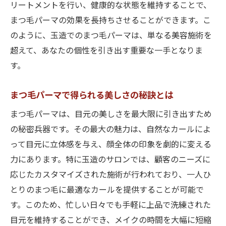
リートメントを行い、健康的な状態を維持することで、
上品な目元を実現するためのサロン選びの
まつ毛パーマの効果を長持ちさせることができます。こ
コツ
のように、玉造でのまつ毛パーマは、単なる美容施術を
まつ毛パーマの技術力の違いを徹底比較
超えて、あなたの個性を引き出す重要な一手となりま
玉造で体験するまつ毛パーマの魅力
す。
大阪市で上品な目元を作るためのアドバイ
まつ毛パーマで得られる美しさの秘訣とは
ス
まつ毛パーマで変わる印象とその効果
まつ毛パーマは、目元の美しさを最大限に引き出すため
大阪市玉造のまつ毛パーマサロン忙しい毎日に
の秘密兵器です。その最大の魅力は、自然なカールによ
自然なカールを
って目元に立体感を与え、顔全体の印象を劇的に変える
力にあります。特に玉造のサロンでは、顧客のニーズに
玉造でまつ毛パーマを受けるメリット
応じたカスタマイズされた施術が行われており、一人ひ
忙しい日々にピッタリのまつ毛パーマの魅
とりのまつ毛に最適なカールを提供することが可能で
力
す。このため、忙しい日々でも手軽に上品で洗練された
自然なカールが叶える毎日の時短メイク
目元を維持することができ、メイクの時間を大幅に短縮