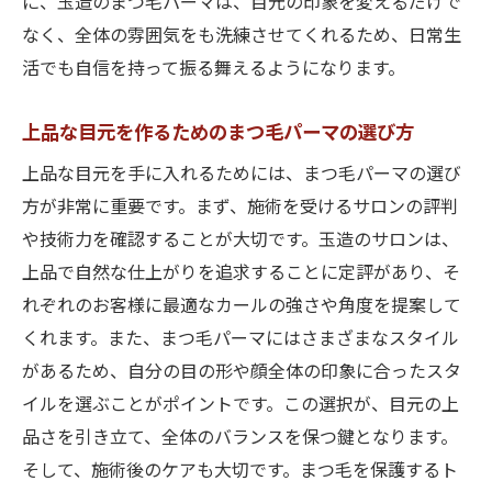
に、玉造のまつ毛パーマは、目元の印象を変えるだけで
最新技術でまつ毛パーマが進化する玉造エ
なく、全体の雰囲気をも洗練させてくれるため、日常生
リア
活でも自信を持って振る舞えるようになります。
華やかな目元をかなえるまつ毛パーマ技術
上品な目元を作るためのまつ毛パーマの選び方
玉造で受けられる最新のまつ毛パーマとは
まつ毛パーマの技術革新で得られるメリッ
上品な目元を手に入れるためには、まつ毛パーマの選び
ト
方が非常に重要です。まず、施術を受けるサロンの評判
大阪市玉造サロンのトレンド技術をチェッ
や技術力を確認することが大切です。玉造のサロンは、
ク
上品で自然な仕上がりを追求することに定評があり、そ
れぞれのお客様に最適なカールの強さや角度を提案して
まつ毛パーマで叶える理想の目元プロデュ
くれます。また、まつ毛パーマにはさまざまなスタイル
ース
があるため、自分の目の形や顔全体の印象に合ったスタ
玉造でまつ毛パーマの違いを実感大阪市で上品
イルを選ぶことがポイントです。この選択が、目元の上
な目元を実現
品さを引き立て、全体のバランスを保つ鍵となります。
玉造のまつ毛パーマが他と違うポイントと
そして、施術後のケアも大切です。まつ毛を保護するト
は