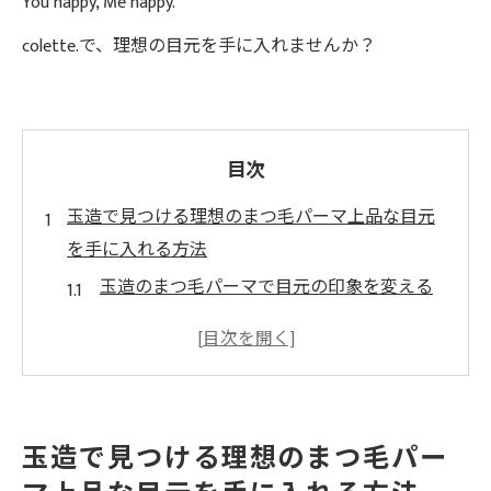
You happy, Me happy.
colette.で、理想の目元を手に入れませんか？
目次
玉造で見つける理想のまつ毛パーマ上品な目元
を手に入れる方法
玉造のまつ毛パーマで目元の印象を変える
上品な目元を作るためのまつ毛パーマの選
び方
まつ毛パーマで得られる美しさの秘訣とは
玉造で人気のまつ毛パーマサロンの特徴
玉造で見つける理想のまつ毛パー
目元を華やかにするまつ毛パーマの魅力