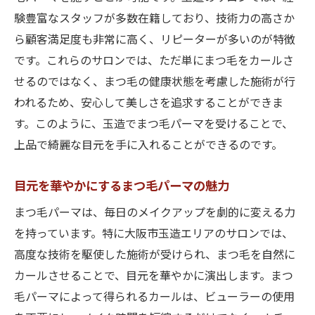
を叶える技術とは
験豊富なスタッフが多数在籍しており、技術力の高さか
玉造で注目されるまつ毛パーマの新技術
ら顧客満足度も非常に高く、リピーターが多いのが特徴
上品な目元を叶えるための最新施術法
です。これらのサロンでは、ただ単にまつ毛をカールさ
せるのではなく、まつ毛の健康状態を考慮した施術が行
大阪市玉造でまつ毛パーマのトレンドを知
われるため、安心して美しさを追求することができま
る
す。このように、玉造でまつ毛パーマを受けることで、
新常識のまつ毛パーマで得られる魅力
上品で綺麗な目元を手に入れることができるのです。
まつ毛パーマで印象を変える最新の方法
玉造でまつ毛パーマの新しいスタンダード
目元を華やかにするまつ毛パーマの魅力
を体験
まつ毛パーマは、毎日のメイクアップを劇的に変える力
上品な目元を玉造でまつ毛パーマの魅力と大阪
を持っています。特に大阪市玉造エリアのサロンでは、
市のサロン情報
高度な技術を駆使した施術が受けられ、まつ毛を自然に
玉造のまつ毛パーマで上品さを手に入れる
カールさせることで、目元を華やかに演出します。まつ
方法
毛パーマによって得られるカールは、ビューラーの使用
魅力的な目元を作るまつ毛パーマのテクニ