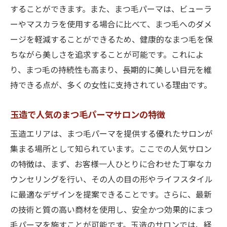
玉造で人気のまつ毛パーマサロンを紹介
することができます。また、まつ毛パーマは、ビューラ
まつ毛パーマで実現する自然な目元の美し
ーやマスカラを使用する場合に比べて、まつ毛へのダメ
さ
ージを軽減することができるため、健康的なまつ毛を保
大阪市玉造のサロンが提供する時短美容法
ちながら美しさを追求することが可能です。これによ
まつ毛パーマで上品な目元大阪市玉造のおすす
り、まつ毛の持続性も高まり、長期的に美しい目元を維
めサロンを紹介
持できる点が、多くの女性に支持されている理由です。
上品な目元を叶える玉造のおすすめサロン
玉造で人気のまつ毛パーマサロンの特徴
まつ毛パーマで得られる満足度が高いサロ
ン
玉造エリアは、まつ毛パーマを提供する優れたサロンが
集まる場所として知られています。ここでの人気サロン
玉造エリアで評判のまつ毛パーマサロン
の特徴は、まず、お客様一人ひとりに合わせた丁寧なカ
サロン選びで失敗しないためのポイント
ウンセリングを行い、その人の目の形やライフスタイル
大阪市玉造の人気サロンとその特徴
に最適なデザインを提案できることです。さらに、最新
まつ毛パーマで理想のスタイルを実現する
の技術と質の高い商材を使用し、安全かつ効果的にまつ
大阪市玉造でまつ毛パーマの新常識上品な目元
毛パーマを施すことが可能です。玉造のサロンでは、経