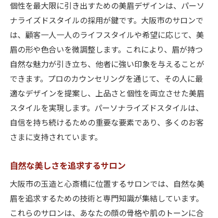
大阪市の美眉サロンで新たな自分を発見
個性を最大限に引き出すための美眉デザインは、パーソ
サロン訪問で得られる自信
ナライズドスタイルの採用が鍵です。大阪市のサロンで
美眉がもたらす自己変革
は、顧客一人一人のライフスタイルや希望に応じて、美
眉の形や色合いを微調整します。これにより、眉が持つ
サロンでの施術後の変化
自然な魅力が引き立ち、他者に強い印象を与えることが
新しい自分を発見するプロセス
できます。プロのカウンセリングを通じて、その人に最
大阪市での美眉体験がもたらすもの
適なデザインを提案し、上品さと個性を両立させた美眉
美眉サロンで感じる喜び
スタイルを実現します。パーソナライズドスタイルは、
美眉スタイルが引き出す大阪市での魅力
自信を持ち続けるための重要な要素であり、多くのお客
大阪市で映える美眉スタイル
さまに支持されています。
周囲の人々への影響と印象
自然な美しさを追求するサロン
美眉が引き出す大阪市の魅力
地元で愛される美眉デザイン
大阪市の玉造と心斎橋に位置するサロンでは、自然な美
眉を追求するための技術と専門知識が集結しています。
美眉が作る大阪市での新しい出会い
これらのサロンは、あなたの顔の骨格や肌のトーンに合
地域に密着した美眉トレンド