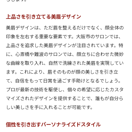
美眉が与える印象の変化
大阪市で選ばれる理由
上品さを引き立てる美眉デザイン
見た目と内面の両方を引き出すデザイン
美眉デザインは、ただ眉を整えるだけでなく、顔全体の
地域で異なる美眉スタイル
印象を左右する重要な要素です。大阪市のサロンでは、
美眉が作る新たなコミュニケーション
上品さを追求した美眉デザインが注目されています。特
大阪市でのトレンドを先取り
に、心斎橋や難波のサロンでは、顔立ちに合わせた微妙
玉造と心斎橋で探す理想の美眉サロン
な曲線を取り入れ、自然で洗練された美眉を実現してい
ます。これにより、眉そのものが顔の美しさを引き立
玉造での人気サロン特集
て、自信をもって日常を過ごす手助けとなるでしょう。
心斎橋でのおすすめサロン
プロが最新の技術を駆使し、個々の希望に応じたカスタ
理想のサロン選びのポイント
マイズされたデザインを提供することで、誰もが自分ら
口コミで選ぶサロンランキング
しい美しさを手に入れることが可能です。
プロフェッショナルが在籍するサロン
サロンでの体験談とレビュー
個性を引き出すパーソナライズドスタイル