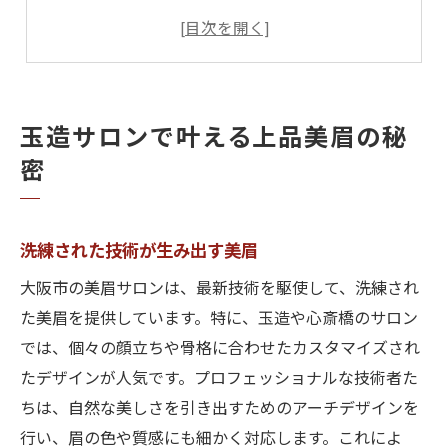
上品さを引き立てる美眉デザイン
個性を引き出すパーソナライズドスタイル
自然な美しさを追求するサロン
玉造で体験するリラックス空間
玉造サロンで叶える上品美眉の秘
心斎橋で体験する美眉デザインの魅力
密
心斎橋のトレンドを取り入れた美眉
エレガントな印象を叶えるデザイン
洗練された技術が生み出す美眉
新しい自分に出会えるサロン体験
大阪市の美眉サロンは、最新技術を駆使して、洗練され
プロの手による美眉の秘密
た美眉を提供しています。特に、玉造や心斎橋のサロン
顔全体のバランスを考えたデザイン
では、個々の顔立ちや骨格に合わせたカスタマイズされ
心斎橋で人気の美眉スタイルとは
たデザインが人気です。プロフェッショナルな技術者た
大阪市で見つけるトレンド美眉スタイル
ちは、自然な美しさを引き出すためのアーチデザインを
最新の美眉トレンドを取り入れる
行い、眉の色や質感にも細かく対応します。これによ