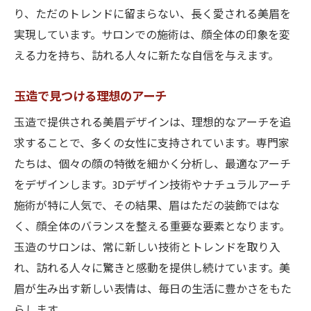
大阪市で注目の美眉サロン
り、ただのトレンドに留まらない、長く愛される美眉を
個性を引き立てるトレンドデザイン
実現しています。サロンでの施術は、顔全体の印象を変
える力を持ち、訪れる人々に新たな自信を与えます。
美眉が変える印象と自信
専門家が提案するスタイル
玉造で見つける理想のアーチ
大阪市で人気の美眉とは
玉造で提供される美眉デザインは、理想的なアーチを追
上品な美眉がもたらす自信と魅力
求することで、多くの女性に支持されています。専門家
美眉が与える影響と変化
たちは、個々の顔の特徴を細かく分析し、最適なアーチ
自信を引き出す美眉の力
をデザインします。3Dデザイン技術やナチュラルアーチ
第一印象をアップさせる美眉
施術が特に人気で、その結果、眉はただの装飾ではな
上品さが際立つデザインの秘訣
く、顔全体のバランスを整える重要な要素となります。
美眉で日常の魅力を高める
玉造のサロンは、常に新しい技術とトレンドを取り入
れ、訪れる人々に驚きと感動を提供し続けています。美
プロが語る美眉の重要性
眉が生み出す新しい表情は、毎日の生活に豊かさをもた
美眉デザインが変える大阪市での印象
らします。