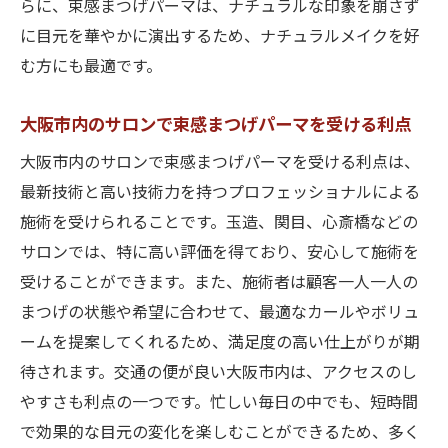
らに、束感まつげパーマは、ナチュラルな印象を崩さず
束感まつげパーマが日常生活に与える影響
に目元を華やかに演出するため、ナチュラルメイクを好
お手入れが簡単な理由とその方法
む方にも最適です。
時間の節約を可能にする理由
働く女性の強い味方、束感まつげパーマ
大阪市内のサロンで束感まつげパーマを受ける利点
初めての方でも安心、束感まつげパーマの全貌
大阪市内のサロンで束感まつげパーマを受ける利点は、
初めての体験者が抱える不安とその解消法
最新技術と高い技術力を持つプロフェッショナルによる
施術前に知っておくべき基礎知識
施術を受けられることです。玉造、関目、心斎橋などの
サロンでは、特に高い評価を得ており、安心して施術を
サロンでのカウンセリングプロセス
受けることができます。また、施術者は顧客一人一人の
施術後のケア方法と注意点
まつげの状態や希望に合わせて、最適なカールやボリュ
初めての方に特化した施術プラン
ームを提案してくれるため、満足度の高い仕上がりが期
初心者でも安心して受けられる理由
待されます。交通の便が良い大阪市内は、アクセスのし
大阪市で理想の目元を手に入れる束感まつげパ
やすさも利点の一つです。忙しい毎日の中でも、短時間
ーマ
で効果的な目元の変化を楽しむことができるため、多く