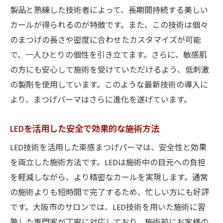
束感まつげパーマを受ける前に知っておき
製品と熟練した技術者によって、長期間持続する美しい
たいこと
カールが得られるのが特徴です。また、この技術は個々
のまつげの長さや密度に合わせたカスタマイズが可能
玉造と関目のサロンでの施術体験談
で、一人ひとりの個性を引き立てます。さらに、敏感肌
地域密着型サロンが提供するアフターケア
の方にも安心して施術を受けていただけるよう、低刺激
サービス
の製剤を使用しています。このような最新技術の導入に
玉造・関目のサロン選びのポイント
より、まつげパーマはさらに進化を遂げています。
心斎橋のサロンが提供する束感まつげパーマの
魅力
LEDを活用した安全で効果的な施術方法
心斎橋でのまつげパーマのトレンド
LED技術を活用した束感まつげパーマは、安全性と効果
心斎橋サロンが誇る高品質な施術
を両立した施術方法です。LEDは施術中の目元への負担
心斎橋のサロンで受けられる独自の施術メ
を軽減しながら、より精密なカールを実現します。通常
ニュー
の施術よりも短時間で完了するため、忙しい方にも好評
心斎橋を訪れる際のおすすめサロン
です。大阪市のサロンでは、LED技術を用いた施術に習
リピーターが多い理由とその魅力
熟した専門家が丁寧に対応しており、施術前にお客様の