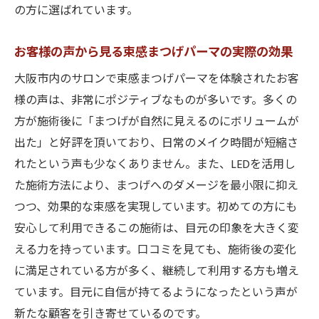
大阪市内のサロンで提供される魅力的なプ
の方に選ばれています。
ラン
お客様の声から見る束感まつげパーマの実際の効果
理想の目元を実現するための施術選び
お客様一人ひとりに合わせた施術提案
大阪市内のサロンで束感まつげパーマを体験されたお客
大阪市のサロンの選び方とその特徴
様の声は、非常にポジティブなものが多いです。多くの
方が施術後に「まつげが自然に見えるのにボリュームが
束感まつげパーマが理想の目元へ導く理由
出た」と好評を頂いており、日常のメイク時間が短縮さ
大阪市での施術体験を最大限に活かす方法
れたという声も少なくありません。また、LEDを活用し
束感まつげパーマがもたらす目元の変化とその
た施術方法により、まつげへのダメージを最小限に抑え
持続性
つつ、効果的な束感を実現しています。初めての方にも
施術によって得られる目元の印象変更
安心して利用できるこの施術は、目元の印象を大きく変
持続性を高めるための施術後ケア
える力を持っています。口コミを見ても、施術後の変化
変化を実感する施術後の過程
に満足されている方が多く、継続して利用する方も増え
長期間持続する目元の魅力を引き出す
ています。目元に自信が持てるようになったという声が
新たな顧客を引き寄せているのです。
定期的なメンテナンスの重要性