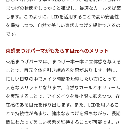
まつげの状態をしっかりと確認し、最適なカールを提案
心斎橋の束感まつげパーマで得られる満足
します。このように、LEDを活用することで高い安全性
度
を保持しつつ、自然で美しい束感まつげを提供できるの
LED技術で実現する自然なカールとボリューム
です。
LED技術がまつげパーマに与える影響
自然な仕上がりを追求する新技術
束感まつげパーマがもたらす目元へのメリット
LEDを使用することで得られる持続性の向上
束感まつげパーマは、まつげ一本一本に立体感を与える
環境に配慮したLED技術の利点
ことで、目元全体を引き締める効果があります。特に、
安全性を重視した施術方法とは
忙しい日常の中でメイク時間を短縮したい方にとって、
LED技術と従来の技術の違い
大きなメリットとなります。自然なカールとボリューム
忙しい日常にこそおすすめしたい束感まつげパ
を実現することで、アイメイクを最小限に抑えつつ、存
ーマの効果
在感のある目元を作り出します。また、LEDを用いるこ
とで持続性が高まり、健康なまつげを保ちながら、長期
忙しい女性に選ばれる理由
間にわたって美しい状態を維持することが可能です。さ
時短できる目元ケアの重要性