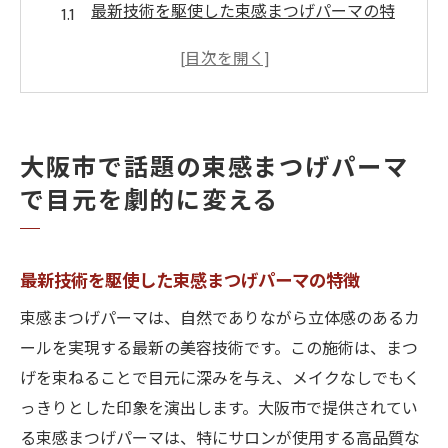
最新技術を駆使した束感まつげパーマの特
徴
LEDを活用した安全で効果的な施術方法
束感まつげパーマがもたらす目元へのメリ
ット
大阪市で話題の束感まつげパーマ
大阪市内のサロンで束感まつげパーマを受
で目元を劇的に変える
ける利点
お客様の声から見る束感まつげパーマの実
際の効果
最新技術を駆使した束感まつげパーマの特徴
束感まつげパーマが目元に与える印象の変
束感まつげパーマは、自然でありながら立体感のあるカ
化
ールを実現する最新の美容技術です。この施術は、まつ
玉造と関目で体験する最新の束感まつげパーマ
げを束ねることで目元に深みを与え、メイクなしでもく
玉造・関目エリアの人気サロン紹介
っきりとした印象を演出します。大阪市で提供されてい
地域特有の施術トレンドと特徴
る束感まつげパーマは、特にサロンが使用する高品質な