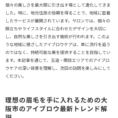
個々の美しさを最大限に引き出す場として進化してきま
大阪市の玉造・関目で叶える美しい眉毛とまつ
した。特に、地元住民の信頼を得ることで、地域に密着
げのコンビネーション
したサービスが展開されています。サロンでは、個々の
理想の目元を作るための施術プラン
顔立ちやライフスタイルに合わせたデザインを大切に
玉造・関目エリアで人気のコンビネーショ
し、自然な美しさを引き出す施術が行われます。このよ
ン施術例
うな地域に根ざしたアイブロウケアは、単に流行を追う
プロの視点で見る美しい目元の条件
のではなく、持続可能な美を提供することを目指してい
お客様の声から学ぶ成功する施術の組み合
ます。本記事を通じて、玉造・関目エリアでのアイブロ
わせ
ウケアの深い背景を理解し、次回の訪問を楽しみにして
大阪市で叶う最新の美眉とまつげトリート
ください。
メント
自信を持てる目元を作るためのサロン選び
理想の眉毛を手に入れるための大
監修者：colette.スタッフ
阪市のアイブロウ最新トレンド解