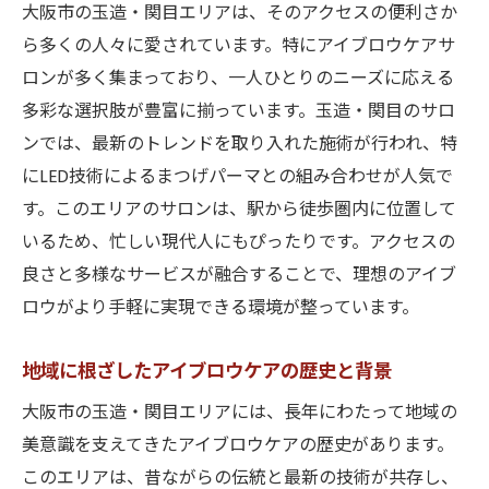
大阪市の玉造・関目エリアは、そのアクセスの便利さか
目元を最大限に引き立てる施術プラン
ら多くの人々に愛されています。特にアイブロウケアサ
美眉とカールしたまつげが作る新しいメイ
ロンが多く集まっており、一人ひとりのニーズに応える
クの可能性
多彩な選択肢が豊富に揃っています。玉造・関目のサロ
大阪市のアイブロウケアで日常のメイクを楽し
ンでは、最新のトレンドを取り入れた施術が行われ、特
くする方法
にLED技術によるまつげパーマとの組み合わせが人気で
毎日が楽しくなるアイブロウのお手入れ術
す。このエリアのサロンは、駅から徒歩圏内に位置して
メイク時間短縮！プロにお任せする利点
いるため、忙しい現代人にもぴったりです。アクセスの
自分に合った眉メイクのコツ
良さと多様なサービスが融合することで、理想のアイブ
ロウがより手軽に実現できる環境が整っています。
サロン後のメイクが変わる！おすすめアプ
ローチ
地域に根ざしたアイブロウケアの歴史と背景
日常に取り入れたいアイブロウケアアイテ
ム
大阪市の玉造・関目エリアには、長年にわたって地域の
美意識を支えてきたアイブロウケアの歴史があります。
メイク初心者でも安心！プロのサポート方
このエリアは、昔ながらの伝統と最新の技術が共存し、
法