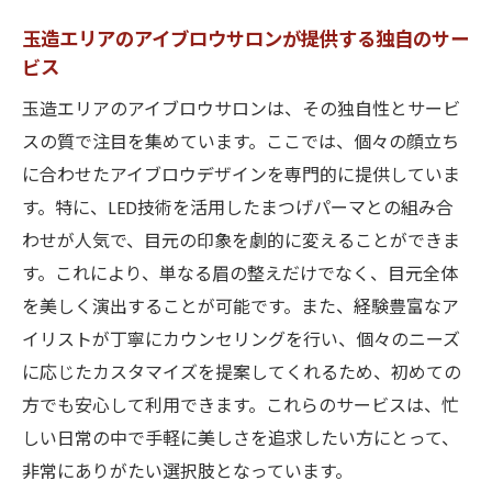
造・関目
玉造エリアのアイブロウサロンが提供する独自のサー
地域に根ざしたアイブロウケアの歴史と背
ビス
景
玉造エリアのアイブロウサロンは、その独自性とサービ
理想の眉毛を手に入れるための大阪市のアイブ
スの質で注目を集めています。ここでは、個々の顔立ち
ロウ最新トレンド解説
に合わせたアイブロウデザインを専門的に提供していま
トレンドのキーワード「ナチュラル＆シッ
す。特に、LED技術を活用したまつげパーマとの組み合
ク」とは
わせが人気で、目元の印象を劇的に変えることができま
最新技術を用いたアイブロウデザイン事例
す。これにより、単なる眉の整えだけでなく、目元全体
を美しく演出することが可能です。また、経験豊富なア
大阪市でのアイブロウスタイリングの現在
イリストが丁寧にカウンセリングを行い、個々のニーズ
と未来
に応じたカスタマイズを提案してくれるため、初めての
流行を取り入れるために知っておくべきア
方でも安心して利用できます。これらのサービスは、忙
イブロウテクニック
しい日常の中で手軽に美しさを追求したい方にとって、
サロンで実践される最新の眉毛スタイリン
非常にありがたい選択肢となっています。
グ