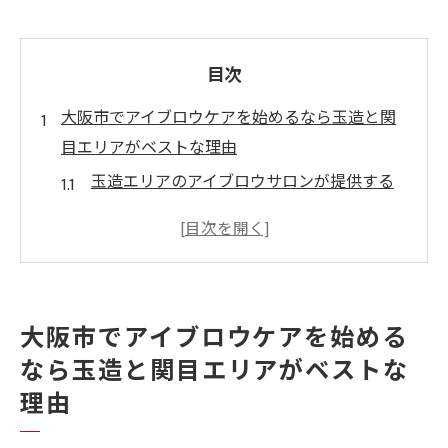
目次
大阪市でアイブロウケアを始めるなら玉造と関
目エリアがベストな理由
玉造エリアのアイブロウサロンが提供する
独自のサービス
関目エリアで評判の高いアイブロウ専門店
の魅力
地元住民に愛されるアイブロウケアのポイ
大阪市でアイブロウケアを始める
ント
なら玉造と関目エリアがベストな
大阪市でのアイブロウ施術の人気が高い理
理由
由
アクセスの便利さと豊富な選択肢が揃う玉