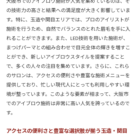
大阪市でのアイブロウ施術が人気を集めているのは、そ
最新のアイブロウトリートメントとは
の技術力の高さと結果への満足度が大きく影響していま
サロンで人気のオーダーメイドアイブロウ
す。特に、玉造や関目エリアでは、プロのアイリストが
施術
施術を行うため、自然でバランスのとれた眉毛を手に入
トレンドに敏感なサロンの施術メニューの
れることができます。また、LED技術を用いた施術が、
特徴
まつげパーマとの組み合わせで目元全体の輝きを増すこ
専門家監修のメニュー選びのポイント
とができ、新しいアイブロウスタイルを提案すること
お客様満足度が高い人気施術メニュー
で、多くの人々の注目を集めています。さらに、これら
アイブロウとまつげパーマの組み合わせで目元
のサロンは、アクセスの便利さや豊富な施術メニューを
を魅力的にする秘訣
提供しており、忙しい現代人にとっても利用しやすい環
アイブロウとまつげパーマの相乗効果とは
境が整っています。このような要素が相まって、大阪市
でのアイブロウ施術は非常に高い人気を誇っているので
自然な美しさを引き出す施術の組み合わせ
す。
プロが教える理想的な施術の順番
大阪市のサロンで試せるおすすめのコンビ
アクセスの便利さと豊富な選択肢が揃う玉造・関目
ネーション