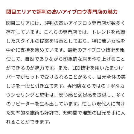
アイブロウトレンドが大阪市でどのように
関目エリアで評判の高いアイブロウ専門店の魅力
進化しているか
関目エリアには、評判の高いアイブロウ専門店が数多く
アイブロウ施術が目元の美しさを際立たせる理
存在しています。これらの専門店では、トレンドを意識
由とその効果
したスタイルの提案を得意としており、特に若い女性を
プロのアイブロウ施術が与える印象の変化
中心に支持を集めています。最新のアイブロウ技術を駆
眉毛の形状が顔全体に与える影響
使して、自然でありながら印象的な眉を作り上げること
施術後の目元の美しさを保つためのケア方
ができるのが魅力です。また、LED技術を用いたまつげ
法
パーマがセットで受けられることが多く、目元全体の美
アイブロウ施術が日常のメイクを楽にする
しさを一段と引き立てます。専門店ならではの丁寧なカ
理由
ウンセリングと施術は、安心感と満足感を提供し、多く
のリピーターを生み出しています。忙しい現代人に向け
大阪市内の施術者が語るアイブロウデザイ
た効率的な施術も好評で、短時間で理想の目元を手に入
ンの秘訣
れることができます。
目元の美しさを引き立てる専門的アプロー
チ