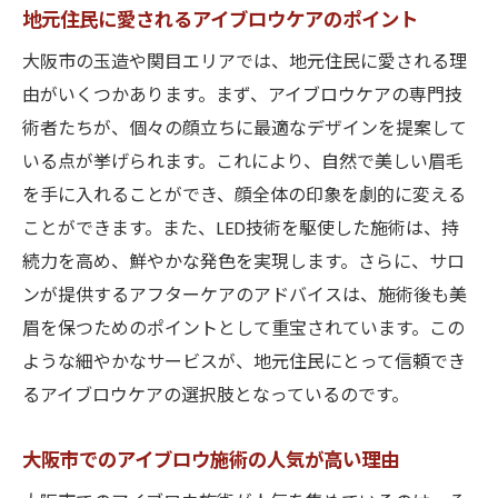
地元住民に愛されるアイブロウケアのポイント
玉造・関目エリアで体験できるLED技術を活用
大阪市の玉造や関目エリアでは、地元住民に愛される理
したアイブロウケアとは
由がいくつかあります。まず、アイブロウケアの専門技
LED技術がもたらすアイブロウケアの進化
術者たちが、個々の顔立ちに最適なデザインを提案して
最新のLED技術を採用するサロンの紹介
いる点が挙げられます。これにより、自然で美しい眉毛
目元ケアにおけるLED技術のメリット
を手に入れることができ、顔全体の印象を劇的に変える
LEDを使用したアイブロウ施術の流れと特徴
ことができます。また、LED技術を駆使した施術は、持
お客様の声から見るLED技術の効果
続力を高め、鮮やかな発色を実現します。さらに、サロ
ダメージを最小限に抑えるLEDアイブロウケ
ンが提供するアフターケアのアドバイスは、施術後も美
ア
眉を保つためのポイントとして重宝されています。この
ような細やかなサービスが、地元住民にとって信頼でき
大阪市内で人気のアイブロウサロンが提供する
るアイブロウケアの選択肢となっているのです。
最新の施術メニュー紹介
玉造・関目のサロンが誇る施術メニューの
大阪市でのアイブロウ施術の人気が高い理由
魅力