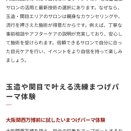
万博前後に便利な目元ケアサロンの探し方
サロンの活用と最新技術の選択にあります。なぜなら、
混雑時も安心な玉造・関目美容サロン情報
玉造・関目エリアのサロンは親身なカウンセリングや、
大阪関西万博時期の効率的美容プラン術
流行を押さえた施術が得意だからです。例えば、丁寧な
事前相談やアフターケアの説明が充実しており、安心し
アクセス重視で選ぶ美容スポットのポイン
て施術を受けられます。信頼できるサロンで自分に合っ
ト
た目元ケアを行い、イベントをより自信を持って楽しみ
万博をもっと楽しむための目元トレンド案内
ましょう。
大阪関西万博注目の最新目元トレンド紹介
玉造・関目で体験できる話題の施術情報
万博期間限定の目元トレンドチェック法
玉造や関目で叶える洗練まつげパ
大阪関西万博を満喫するための美容提案
ーマ体験
観光にも最適な目元トレンド活用術
今知りたい大阪関西万博目元トレンド総ま
大阪関西万博前に試したいまつげパーマ体験
とめ