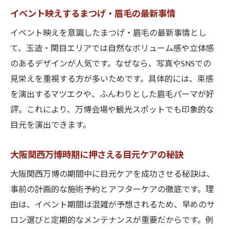
眉毛デザインで印象アップする方法とは
イベント映えするまつげ・眉毛の最新事情
自然な仕上がりが魅力のマツエク最新事情
イベント映えを意識したまつげ・眉毛の最新事情とし
大阪関西万博向けマツエク自然派トレンド
て、玉造・関目エリアでは自然なボリューム感や立体感
玉造・関目で叶うナチュラルマツエク体験
のあるデザインが人気です。なぜなら、写真やSNSでの
万博期間に映える持続力重視のマツエク選
見栄えを重視する方が多いためです。具体的には、束感
び
を演出するマツエクや、ふんわりとした眉毛パーマが好
最新技術で自然美を引き出す秘訣を紹介
評。これにより、万博会場や観光スポットでも印象的な
大阪関西万博で注目のマツエク体験談まと
目元を演出できます。
め
まつげ本来の美しさを活かすマツエク術
大阪関西万博時期に押さえる目元ケアの秘訣
大阪関西万博前に知りたい美容ケアのコツ
大阪関西万博の期間中に目元ケアを成功させる秘訣は、
大阪関西万博前の目元美容準備ポイント
事前の計画的な施術予約とアフターケアの徹底です。理
由は、イベント期間は混雑が予想されるため、早めのサ
長時間でも美しさ続くアイケアテクニック
ロン選びと定期的なメンテナンスが重要だからです。例
玉造・関目エリアのおすすめ美容ケア法