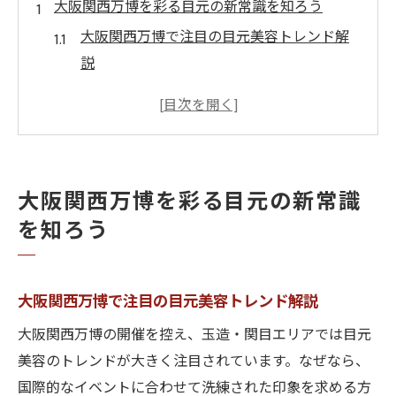
大阪関西万博を彩る目元の新常識を知ろう
大阪関西万博で注目の目元美容トレンド解
説
万博を機に変わるアイビューティー常識と
は
イベント映えするまつげ・眉毛の最新事情
大阪関西万博時期に押さえる目元ケアの秘
大阪関西万博を彩る目元の新常識
訣
を知ろう
新しい自分に出会う万博アイメイクのコツ
大阪関西万博で輝く目元作りのポイント
玉造や関目で叶える洗練まつげパーマ体験
大阪関西万博で注目の目元美容トレンド解説
大阪関西万博前に試したいまつげパーマ体
大阪関西万博の開催を控え、玉造・関目エリアでは目元
験
美容のトレンドが大きく注目されています。なぜなら、
玉造・関目で話題の自然派まつげパーマ技
国際的なイベントに合わせて洗練された印象を求める方