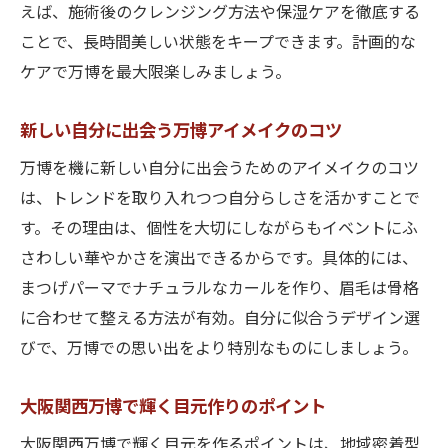
えば、施術後のクレンジング方法や保湿ケアを徹底する
イベント直前に役立つ美容ケア習慣とは
ことで、長時間美しい状態をキープできます。計画的な
大阪関西万博で差がつく時短美容のコツ
ケアで万博を最大限楽しみましょう。
忙しい万博期間におすすめ美容対策まとめ
イベントも観光も映える目元作りの秘訣
新しい自分に出会う万博アイメイクのコツ
大阪関西万博を楽しむための目元演出術
万博を機に新しい自分に出会うためのアイメイクのコツ
観光中も崩れにくいアイメイクの方法
は、トレンドを取り入れつつ自分らしさを活かすことで
玉造・関目発映える目元スタイリング技
す。その理由は、個性を大切にしながらもイベントにふ
さわしい華やかさを演出できるからです。具体的には、
イベントシーン別に選ぶ目元アレンジ法
まつげパーマでナチュラルなカールを作り、眉毛は骨格
大阪関西万博期間の映えポイント徹底解説
に合わせて整える方法が有効。自分に似合うデザイン選
美しく見せる目元作りの実践的アドバイス
びで、万博での思い出をより特別なものにしましょう。
効率良く通える玉造・関目の美容スポット
大阪関西万博合わせて通える美容スポット
大阪関西万博で輝く目元作りのポイント
玉造・関目で人気の時短美容サロン紹介
大阪関西万博で輝く目元を作るポイントは、地域密着型