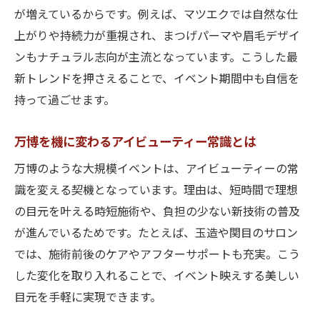
術
が増えているからです。例えば、マツエクでは自然な仕
万博期間おすすめのまつげケアサロン選び
上がりや持続力が重視され、まつげパーマや眉毛デザイ
ンもナチュラル志向が主流となっています。こうした最
大阪関西万博を意識した華やか目元作り
新トレンドを押さえることで、イベント期間中も自信を
忙しい日でも叶う時短まつげパーマ体験談
持って過ごせます。
玉造・関目の人気まつげサロン利用ポイン
ト
万博を機に変わるアイビューティー常識とは
万博期間中におすすめの眉毛デザイン術
万博のような大規模イベントは、アイビューティーの常
大阪関西万博で映える眉毛デザインのコツ
識を変える契機となっています。理由は、短時間で理想
イベント映え確実な眉毛トレンドを解説
の目元を叶える時短施術や、負担の少ない新技術の普及
玉造・関目エリアの眉毛デザイン体験談
が進んでいるためです。たとえば、玉造や関目のサロン
万博を楽しむための眉毛ケアポイント紹介
では、施術前後のケアやアフターサポートも充実。こう
大阪関西万博期間に人気の眉毛スタイリン
した変化を取り入れることで、イベント映えする美しい
グ
目元を手軽に実現できます。