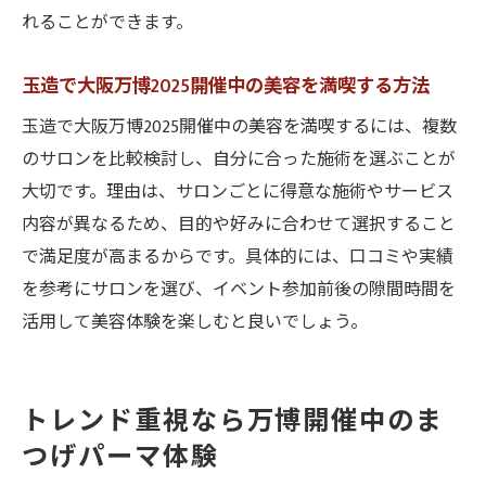
活用術
れることができます。
万博開催中の美容とイベントを両立させる
方法
玉造で大阪万博2025開催中の美容を満喫する方法
大阪万博2025開催中の時間を有効活用でき
玉造で大阪万博2025開催中の美容を満喫するには、複数
る美容法
のサロンを比較検討し、自分に合った施術を選ぶことが
美しさを引き出す大阪万博2025開催中の新
大切です。理由は、サロンごとに得意な施術やサービス
習慣
内容が異なるため、目的や好みに合わせて選択すること
で満足度が高まるからです。具体的には、口コミや実績
大阪万博2025開催中の自分磨きプランを提
を参考にサロンを選び、イベント参加前後の隙間時間を
案
活用して美容体験を楽しむと良いでしょう。
万博開催中の充実時間を叶える美容のすす
め
万博アクセスに便利な玉造エリアの美容最新事
トレンド重視なら万博開催中のま
情
つげパーマ体験
大阪万博2025開催中に便利な玉造の美容情