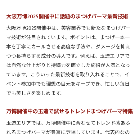
報
万博アクセス抜群の玉造エリア最新サロン
大阪万博2025開催中に話題のまつげパーマ最新技術
トレンド
大阪万博2025開催中は、美容業界でも新たなまつげパー
大阪万博2025開催中に玉造で人気の美容サ
マ技術が注目されています。ポイントは、まつげ一本一
ービスまとめ
本を丁寧にカールさせる高度な手法や、ダメージを抑え
玉造で大阪万博2025開催中に体験する話題
つつ長持ちする成分の導入です。例えば、玉造エリアで
の美容法
は自然な仕上がりと持続力を両立した施術が人気となっ
大阪万博2025開催中も玉造でスムーズに美
ています。こういった最新技術を取り入れることで、イ
容を満喫
ベント参加中でも理想の目元をキープでき、忙しい毎日
でも美しさを楽しめます。
万博開催中の玉造エリアで注目の美容ニュ
ース
万博開催中の玉造で試せるトレンドまつげパーマ特集
関目で叶えるまつげ・眉毛トレンドの秘密とは
玉造エリアでは、万博開催中に合わせてトレンド感あふ
大阪万博2025開催中に関目で話題の美容ト
れるまつげパーマが豊富に登場しています。代表的なの
レンド紹介