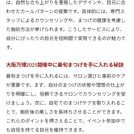
は、自然な立ち上がりを重視したデザインや、目元に合
関目エリアで大阪万博2025開催中に体験す
わせたカールパターンの提案です。具体的には、専門ス
る美眉術
タッフによるカウンセリングや、まつげの健康を考慮し
万博開催中の関目で人気急上昇中のまつげ
た施術方法が挙げられます。こうしたサービスにより、
施術とは
自分にぴったりの目元を短時間で実現できるのが魅力で
関目で大阪万博2025開催中に実現する理想
す。
の美容
大阪万博2025開催中に関目で最旬美容を叶
大阪万博2025開催中に最旬まつげを手に入れる秘訣
える方法
最旬まつげを手に入れるには、サロン選びと事前のケア
関目エリアで大阪万博2025開催中の美容事
が重要です。まず、自分のまつげの状態や理想の仕上が
情を探る
りを明確にし、信頼できるサロンでカウンセリングを受
大阪万博2025を満喫しながら美容もアップデー
けましょう。次に、自宅でのまつげケアを取り入れるこ
ト
とで、施術後の美しさを長持ちさせることができます。
大阪万博2025開催中に美容も楽しむ過ごし
これらのポイントを押さえることで、イベント参加中で
方
も自信を持てる目元を維持できます。