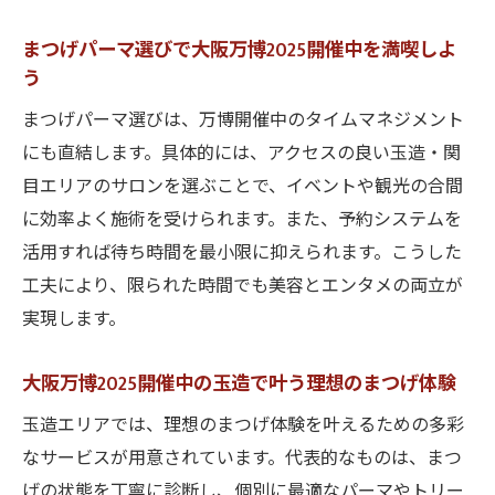
万博開催中に体験したい最新美容サービス
まつげパーマ選びで大阪万博2025開催中を満喫しよ
特集
う
大阪万博2025開催中の思い出を美しく残す
まつげパーマ選びは、万博開催中のタイムマネジメント
コツ
にも直結します。具体的には、アクセスの良い玉造・関
万博開催中の美容アップデートで自信をプ
目エリアのサロンを選ぶことで、イベントや観光の合間
ラス
に効率よく施術を受けられます。また、予約システムを
大阪万博2025開催中に自分磨きを叶える習
活用すれば待ち時間を最小限に抑えられます。こうした
慣
工夫により、限られた時間でも美容とエンタメの両立が
イベント参加と美容を両立する大阪万博
実現します。
2025開催中の秘訣
大阪万博2025開催中の玉造で叶う理想のまつげ体験
玉造エリアでは、理想のまつげ体験を叶えるための多彩
なサービスが用意されています。代表的なものは、まつ
げの状態を丁寧に診断し、個別に最適なパーマやトリー