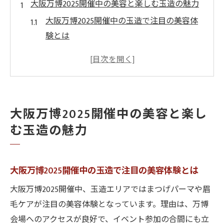
大阪万博2025開催中の美容と楽しむ玉造の魅力
大阪万博2025開催中の玉造で注目の美容体
験とは
万博開催中に話題の玉造まつげパーマ事情
を解説
大阪万博2025開催中に玉造で人気の眉毛ケ
ア特集
大阪万博2025開催中の美容と楽し
玉造で大阪万博2025開催中に楽しむ美容ト
む玉造の魅力
レンド
大阪万博2025開催中に玉造エリアで美を磨
くコツ
大阪万博2025開催中の玉造で注目の美容体験とは
玉造で大阪万博2025開催中の美容を満喫す
大阪万博2025開催中、玉造エリアではまつげパーマや眉
る方法
毛ケアが注目の美容体験となっています。理由は、万博
トレンド重視なら万博開催中のまつげパーマ体
会場へのアクセスが良好で、イベント参加の合間にも立