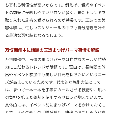
験
ち寄れる利便性が高いからです。例えば、観光やイベン
大阪万博2025開催中に話題のまつげパーマ
トの前後に予約しやすいサロンが多く、最新トレンドを
最新技術
取り入れた施術を受けられるのが特長です。玉造での美
万博開催中の玉造で試せるトレンドまつげ
容体験は、忙しいスケジュールの中でも自分磨きを叶え
パーマ特集
る最適な選択肢となるでしょう。
大阪万博2025開催中に最旬まつげを手に入
万博開催中に話題の玉造まつげパーマ事情を解説
れる秘訣
まつげパーマ選びで大阪万博2025開催中を
万博開催中、玉造のまつげパーマは自然なカールや持続
満喫しよう
力にこだわるトレンドが話題です。理由は、長時間の外
出やイベント参加中も美しい目元を保ちたいというニー
大阪万博2025開催中の玉造で叶う理想のま
ズが高まっているためです。代表的な施術方法として
つげ体験
は、まつげ一本一本を丁寧にカールさせる技術や、肌へ
万博開催中に玉造で人気のまつげパーマポ
の負担を抑えた薬剤を使用するサロンが増えています。
イント
具体的には、イベント前にまつげパーマをかけておくこ
眉毛ケアで自分らしさを叶える大阪市の方法
とで、メイク直しの手間が減り、快適に過ごせる点が支