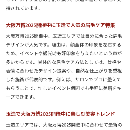
大阪万博2025開催中に注目の眉毛ケア最新
持されています。
トレンド
眉毛ケアで大阪万博2025開催中に自分らし
大阪万博2025開催中に玉造で人気の眉毛ケア特集
さを演出
大阪万博2025開催中、玉造エリアでは自分に合った眉毛
大阪万博2025開催中におすすめの眉毛ケア
デザインが人気です。理由は、顔全体の印象を左右する
方法を紹介
ため、イベントや観光時も好印象を与えたいという声が
大阪市で叶える大阪万博2025開催中の美眉
多いからです。具体的な眉毛ケア方法としては、骨格や
スタイル
表情に合わせたデザイン提案や、自然な仕上がりを重視
万博開催中の大阪市で話題の眉毛サロン活
した施術が代表的です。例えば、サロンでプロに整えて
用法
もらうことで、忙しいイベント期間でも手軽に美眉をキ
大阪万博2025開催中に人気の眉毛ケア体験
ープできます。
とは
玉造で大阪万博2025開催中に楽しむ美容トレンド
イベント合間に最旬まつげパーマを手軽に体感
大阪万博2025開催中にイベント合間の美容
玉造エリアでは、大阪万博2025開催中に合わせて最新の