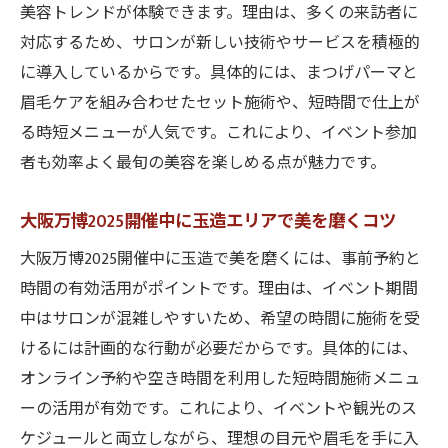
活用術
美容トレンドが体験できます。理由は、多くの来訪者に
対応するため、サロンが新しい技術やサービスを積極的
万博開催中の空き時間で叶うまつげパーマ
に導入しているからです。具体的には、まつげパーマと
体験
眉毛ケアを組み合わせたセット施術や、短時間で仕上が
大阪万博2025開催中に手軽に試せるまつげ
る時短メニューが人気です。これにより、イベント参加
パーマ
者も効率よく最旬の美容を楽しめる点が魅力です。
イベント参加中でも大阪万博2025開催中の
美容を楽しむ
大阪万博2025開催中に玉造エリアで美を磨くコツ
大阪万博2025開催中の合間に最旬まつげケ
大阪万博2025開催中に玉造で美を磨くには、事前予約と
アを体験
時間の有効活用がポイントです。理由は、イベント期間
万博開催中に気軽に行けるまつげパーマス
中はサロンが混雑しやすいため、希望の時間に施術を受
ポット
けるには計画的な行動が必要だからです。具体的には、
美しさを引き出す大阪万博2025開催中の過ごし
オンライン予約や空き時間を利用した短時間施術メニュ
方
ーの活用が有効です。これにより、イベントや観光のス
大阪万博2025開催中に美しさを磨くサロン
ケジュールと両立しながら、理想の目元や眉毛を手に入