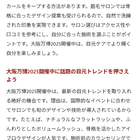
つげエクステ術
カールをキープする方法があります。眉毛サロンでは骨
大阪万博2025開催中は玉造関目で簡単マツ
格に合ったデザイン提案も受けられるので、自然で洗練
エク体験
された印象を実現できます。サロン選びはアクセス性や
大阪万博2025開催中のマツエク長持ちのポ
口コミを参考にし、自分に合った施術を選ぶことがポイ
イント
ントです。大阪万博2025開催中は、目元ケアでより輝く
自分を楽しみましょう。
イベント合間に眉毛ケアで美しさをキープする
方法
大阪万博2025開催中に話題の目元トレンドを押さえ
大阪万博2025開催中の合間に手軽な眉毛ケ
よう
アを実践
大阪万博2025開催中は、最新の目元トレンドを取り入れ
イベント中でも大阪万博2025開催中の美眉
る絶好の機会です。理由は、国際的なイベントに合わせ
を維持する
てサロンでも旬のデザインや技術が導入されているから
大阪万博2025開催中に知りたい眉毛ケアの
です。たとえば、ナチュラルなフラットラッシュや、ふ
コツ
んわりとしたボリュームラッシュ、骨格を活かしたアイ
玉造関目で大阪万博2025開催中におすすめ
ブロウデザインが人気です。施術前のカウンセリングで