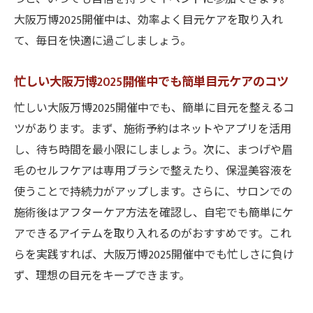
トレンド感満載の目元メイクを玉造で実現
大阪万博2025開催中は、効率よく目元ケアを取り入れ
大阪万博2025開催中に玉造で叶う旬の目元
て、毎日を快適に過ごしましょう。
メイク
大阪万博2025開催中の最新アイメイクトレ
忙しい大阪万博2025開催中でも簡単目元ケアのコツ
ンド紹介
忙しい大阪万博2025開催中でも、簡単に目元を整えるコ
玉造で大阪万博2025開催中に映える目元を
ツがあります。まず、施術予約はネットやアプリを活用
つくる方法
し、待ち時間を最小限にしましょう。次に、まつげや眉
大阪万博2025開催中のイベントに合う目元
毛のセルフケアは専用ブラシで整えたり、保湿美容液を
アレンジ
使うことで持続力がアップします。さらに、サロンでの
施術後はアフターケア方法を確認し、自宅でも簡単にケ
大阪万博2025開催中は手軽にトレンドを取
アできるアイテムを取り入れるのがおすすめです。これ
り入れよう
らを実践すれば、大阪万博2025開催中でも忙しさに負け
ず、理想の目元をキープできます。