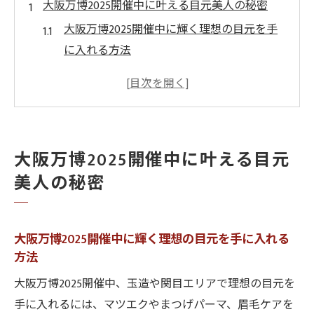
大阪万博2025開催中に叶える目元美人の秘密
大阪万博2025開催中に輝く理想の目元を手
に入れる方法
まつげや眉毛ケアで大阪万博2025開催中の
魅力アップ
大阪万博2025開催中に話題の目元トレンド
を押さえよう
大阪万博2025開催中に叶える目元
イベント中でも大阪万博2025開催中に美し
美人の秘密
さをキープ
忙しい大阪万博2025開催中でも簡単目元ケ
アのコツ
大阪万博2025開催中に輝く理想の目元を手に入れる
玉造や関目で話題のまつげパーマ体験術
方法
大阪万博2025開催中に玉造関目で選ぶまつ
大阪万博2025開催中、玉造や関目エリアで理想の目元を
げパーマ
手に入れるには、マツエクやまつげパーマ、眉毛ケアを