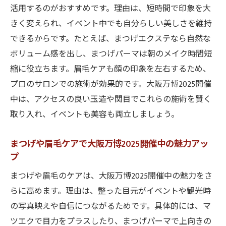
まつげパーマで大阪万博2025開催中の印象
活用するのがおすすめです。理由は、短時間で印象を大
アップ
きく変えられ、イベント中でも自分らしい美しさを維持
大阪万博2025開催中の空き時間におすすめ
できるからです。たとえば、まつげエクステなら自然な
体験法
ボリューム感を出し、まつげパーマは朝のメイク時間短
縮に役立ちます。眉毛ケアも顔の印象を左右するため、
玉造関目で大阪万博2025開催中に人気の施
プロのサロンでの施術が効果的です。大阪万博2025開催
術ポイント
中は、アクセスの良い玉造や関目でこれらの施術を賢く
大阪万博2025開催中に合うナチュラルまつ
取り入れ、イベントも美容も両立しましょう。
げパーマ術
まつげエクステを大阪万博期間に楽しむコツ
まつげや眉毛ケアで大阪万博2025開催中の魅力アッ
大阪万博2025開催中にぴったりなマツエク
プ
デザイン
まつげや眉毛のケアは、大阪万博2025開催中の魅力をさ
大阪万博2025開催中のマツエクで時短美人
らに高めます。理由は、整った目元がイベントや観光時
を実現
の写真映えや自信につながるためです。具体的には、マ
イベント映えする大阪万博2025開催中のま
ツエクで目力をプラスしたり、まつげパーマで上向きの