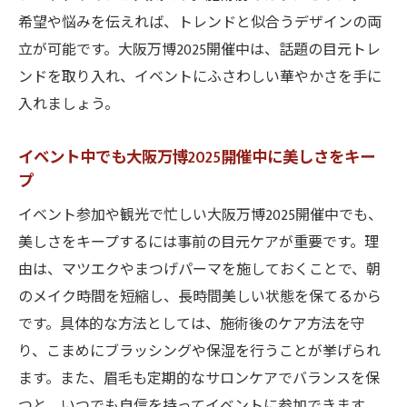
眉毛ケア術
希望や悩みを伝えれば、トレンドと似合うデザインの両
大阪万博2025開催中も簡単にできる眉毛セ
立が可能です。大阪万博2025開催中は、話題の目元トレ
ルフケア
ンドを取り入れ、イベントにふさわしい華やかさを手に
大阪万博観覧と美容ケアを両立したい方へ提案
入れましょう。
大阪万博2025開催中に美容と観覧を賢く両
イベント中でも大阪万博2025開催中に美しさをキー
立する秘訣
プ
玉造関目で大阪万博2025開催中の美容ケア
イベント参加や観光で忙しい大阪万博2025開催中でも、
計画
美しさをキープするには事前の目元ケアが重要です。理
大阪万博2025開催中は時短美容で充実した
由は、マツエクやまつげパーマを施しておくことで、朝
一日を
のメイク時間を短縮し、長時間美しい状態を保てるから
イベント参加者向け大阪万博2025開催中の
です。具体的な方法としては、施術後のケア方法を守
美容スケジュール
り、こまめにブラッシングや保湿を行うことが挙げられ
大阪万博2025開催中の合間に気軽にできる
ます。また、眉毛も定期的なサロンケアでバランスを保
ケア方法
つと、いつでも自信を持ってイベントに参加できます。