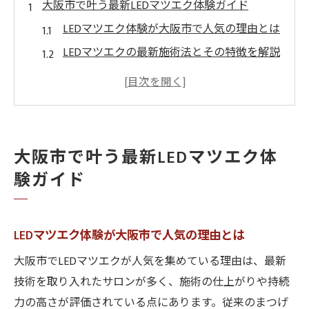
大阪市で叶う最新LEDマツエク体験ガイド
LEDマツエク体験が大阪市で人気の理由とは
LEDマツエクの最新施術法とその特徴を解説
大阪市でLEDマツエクが選ばれるポイント
LEDマツエクの予約前に知るべき注意点
LEDマツエクと従来の違いを大阪市で比較
LEDマツエクの魅力を大阪市で発見する方法
大阪市で叶う最新LEDマツエク体
LEDマツエクだから叶う理想の目元作り
験ガイド
大阪市で体感できるLEDマツエクの魅力
LEDマツエクの人気デザインを徹底調査
LEDマツエク体験が大阪市で人気の理由とは
LEDマツエクのメリットを大阪市で実感
大阪市でLEDマツエクが人気を集めている理由は、最新
LEDマツエク体験者の実際の声を紹介
技術を取り入れたサロンが多く、施術の仕上がりや持続
まつげ美を極めるLEDマツエクの選び方
力の高さが評価されている点にあります。従来のまつげ