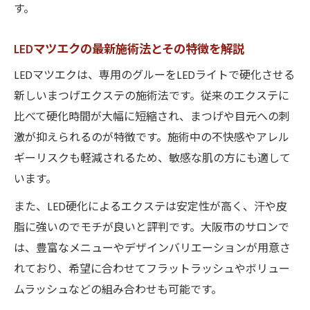
す。
LEDマツエクのアレルギーや持ちに関する注
意
LEDマツエクの最新施術法とその特徴を解説
LEDマツエクのオフ時に気をつけたいこと
LEDマツエクは、専用のグルーをLEDライトで硬化させる
LEDマツエク施術後のケアで差が出る理由
新しいまつげエクステの施術法です。従来のエクステに
持続力が魅力のLEDマツエク活用テクニック
比べて硬化時間が大幅に短縮され、まつげや目元への刺
LEDマツエクの持続力を高めるコツとは
激が抑えられるのが特徴です。施術中の不快感やアレル
ギーリスクも軽減されるため、敏感な肌の方にも適して
LEDマツエクの仕上がりを長持ちさせる方法
います。
LEDマツエクの正しいアフターケアとは
LEDマツエク愛用者の実践的な活用術
また、LED硬化によるエクステは安定性が高く、汗や皮
脂に強いのでモチが良いと評判です。大阪市のサロンで
LEDマツエクのメイクや洗顔時の注意点
は、豊富なメニューやデザインバリエーションが用意さ
れており、希望に合わせてフラットラッシュやボリュー
ムラッシュなどの組み合わせも可能です。