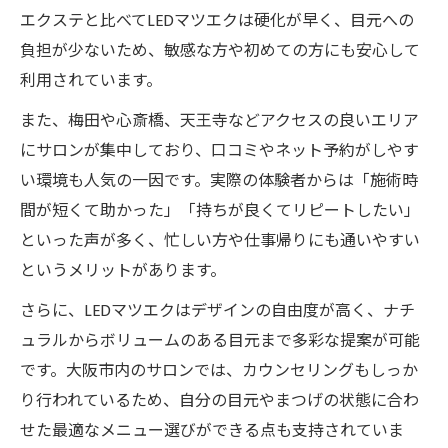
LEDマツエク選びで重視すべきポイント
エクステと比べてLEDマツエクは硬化が早く、目元への
大阪市で自分に合うLEDマツエクを探す方法
負担が少ないため、敏感な方や初めての方にも安心して
LEDマツエクおすすめデザインの選び方
利用されています。
LEDマツエク初心者が失敗しないコツ
また、梅田や心斎橋、天王寺などアクセスの良いエリア
サロン選びで見るべきLEDマツエクの技術力
にサロンが集中しており、口コミやネット予約がしやす
初心者にも優しい大阪市のLEDマツエク事情
い環境も人気の一因です。実際の体験者からは「施術時
初心者でも安心のLEDマツエク施術体験談
間が短くて助かった」「持ちが良くてリピートしたい」
LEDマツエクサロンの選び方を大阪市で解説
といった声が多く、忙しい方や仕事帰りにも通いやすい
というメリットがあります。
初めてのLEDマツエクで気をつけるポイント
LEDマツエクの予約や当日対応の流れ
さらに、LEDマツエクはデザインの自由度が高く、ナチ
ュラルからボリュームのある目元まで多彩な提案が可能
LEDマツエクが不安な方へのサポート体制
です。大阪市内のサロンでは、カウンセリングもしっか
気になるLEDマツエクのデメリット徹底解明
り行われているため、自分の目元やまつげの状態に合わ
LEDマツエクのデメリットと安全性を解説
せた最適なメニュー選びができる点も支持されていま
LEDマツエクのリスクと対策ポイント