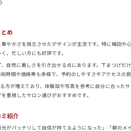
大阪市で下まつげマツエクを受ける魅力とは
う
マツエク下まつげの安全性とリスクを理解
下まつげマツエクのメリットとデメリット比較
まとめ
下まつげマツエクの持ちを良くするケア術を紹介
マツエク下まつげの持ちを良くする日常ケア
華やかさを両立させたデザインが主流です。特に梅田や心
下まつげマツエク長持ちのための洗顔ポイント
多く、忙しい方にも好評です。
マツエク下まつげ施術後のケア方法まとめ
ず、自然に美しさを引き出せる点にあります。下まつげだ
下まつげマツエクを守るメイク落としの選び方
施術時間や価格帯も多様で、予約のしやすさやアクセスの良
大阪市で実践されるマツエク下まつげケア法
する方が増えており、体験談や写真を参考に自分に合った
グを重視したサロン選びがおすすめです。
コミ紹介
目元がパッチリして自信が持てるようになった」「朝のメ