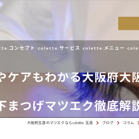
ette.コンセプト
colette.サービス
colette.メニュー
col
やケアもわかる大阪府大
コラム
下まつげマツエク徹底解
口コミ
大阪府玉造のマツエクならcolette. 玉造
ブログ
コラム