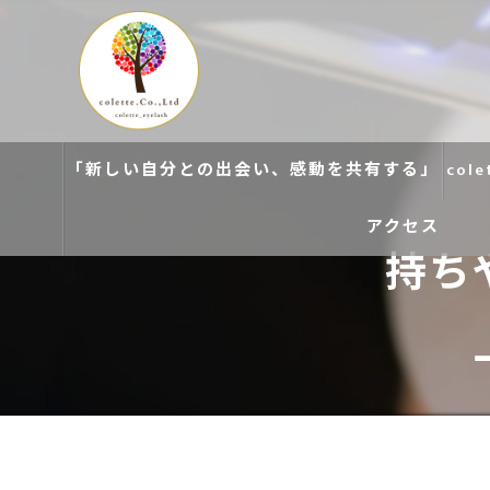
「新しい自分との出会い、感動を共有する」
col
アクセス
持ち
colette. 玉造
colette. 寝屋川
colette. 関目