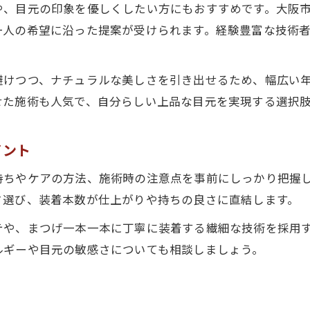
や、目元の印象を優しくしたい方にもおすすめです。大阪
大阪市でおすすめのマツエク下まつげケア法
一人の希望に沿った提案が受けられます。経験豊富な技術
下まつげマツエクの持続力を高める注意点
マツエク下まつげの持ちが良いサロン選び
避けつつ、ナチュラルな美しさを引き出せるため、幅広い
マツエク下まつげならどんなデザインが人気か解説
せた施術も人気で、自分らしい上品な目元を実現する選択
マツエク下まつげの人気デザイン徹底解説
大阪市で話題の下まつげマツエクのトレンド
イント
下まつげマツエクで似合うデザインの選び方
持ちやケアの方法、施術時の注意点を事前にしっかり把握
マツエク下まつげのデザイン別メリット比較
さ選び、装着本数が仕上がりや持ちの良さに直結します。
自然派必見の下まつげマツエクデザイン事例
テや、まつげ一本一本に丁寧に装着する繊細な技術を採用
大阪で体験する下まつげマツエクのメリットと注意点
ルギーや目元の敏感さについても相談しましょう。
マツエク下まつげの大阪市でのメリット紹介
下まつげマツエク施術時の注意点を解説