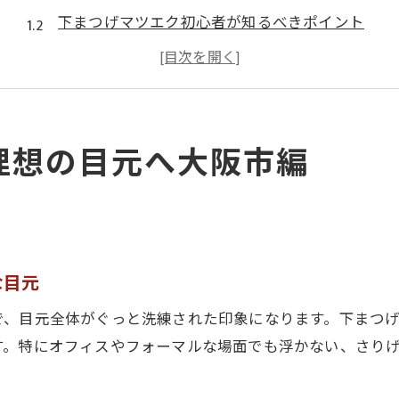
下まつげマツエク初心者が知るべきポイント
大阪市で人気の下まつげマツエク事情まとめ
マツエク下まつげ体験者のリアルな口コミ紹介
下まつげマツエク施術前に準備すべきこと
大阪市で注目の下まつげマツエクの魅力に迫る
理想の目元へ大阪市編
マツエク下まつげが大阪市で注目される理由
下まつげマツエクで変わる目元の印象とは
大阪市で体験できる下まつげマツエクの魅力
マツエク下まつげがもたらす自然な美しさ
な目元
下まつげマツエクのトレンドデザイン紹介
で、目元全体がぐっと洗練された印象になります。下まつ
下まつげのマツエクを長持ちさせる秘訣とは
す。特にオフィスやフォーマルな場面でも浮かない、さり
マツエク下まつげを長持ちさせるコツはここ
下まつげマツエクの持ちを良くする秘訣解説