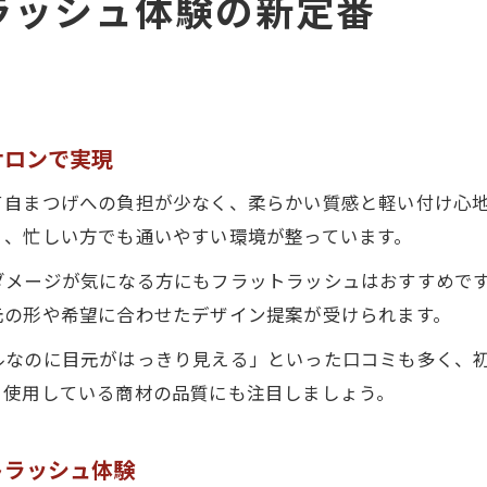
ラッシュ体験の新定番
フラットラッシュで叶うナチュラルな目元美の魅力
まつげパーマやLEDで自然派も満足する仕上がり
大阪府で話題の眉毛デザインとまつげの組み合わせ
駅近サロンで叶える理想のナチュラル美人計画
サロンで実現
口コミで高評価のフラットラッシュサロンの特徴
て自まつげへの負担が少なく、柔らかい質感と軽い付け心
まつげパーマもフラットラッシュも長持ちの秘訣
く、忙しい方でも通いやすい環境が整っています。
フラットラッシュやまつげパーマを長持ちさせる方
ダメージが気になる方にもフラットラッシュはおすすめで
大阪府サロンで実践するモチ重視のケアポイント
元の形や希望に合わせたデザイン提案が受けられます。
LEDエクステとフラットラッシュの持続力の違い
ルなのに目元がはっきり見える」といった口コミも多く、
目元美を長く楽しむためのサロン選びのコツ
、使用している商材の品質にも注目しましょう。
フラットラッシュ初心者におすすめのケア法
LEDマツエクで変わる目元デザインの最前線
トラッシュ体験