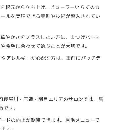
げを根元から立ち上げ、ビューラーいらずのカ
較
カールを実現できる薬剤や技術が導入されてい
と華やかさをプラスしたい方に、まつげパーマ
ルや希望に合わせて選ぶことが大切です。
ジやアレルギーが心配な方は、事前にパッチテ
集
阪府寝屋川・玉造・関目エリアのサロンでは、眉
徴です。
ピードの向上が期待できます。眉毛メニューで
います。