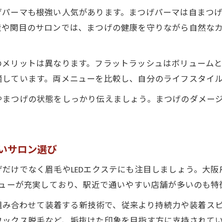
LEDフラットラッシュで叶える理想の目元デザイン
げパーマも根強い人気があります。まつげパーマは自まつ
大阪府で注目のLEDマツエクとフラットラッシュ比
造や関目のサロンでは、まつげの健康を守りながら自然な
LED技術導入サロンで感じる自然な仕上がりの違い
眉毛デザインとLEDエクステの相性を徹底解説
のメリットは異なります。フラットラッシュはボリューム
フラットラッシュとLEDで叶う最新トレンド体験
適しています。両メニューを比較し、自分のライフスタイ
寝屋川や玉造エリア注目の目元メニュー紹介
やまつげの状態をしっかり伝えましょう。まつげのダメー
寝屋川や玉造で人気のフラットラッシュメニュー特
まつげパーマやLEDエクステが得意なサロン選び
眉毛ケアとフラットラッシュのおすすめ組み合わせ
すいサロン選び
駅近サロンで叶う多彩な目元メニューの魅力
だけでなく眉毛やLEDエクステにも注目しましょう。大
口コミで話題のフラットラッシュ施術体験談
ニューが充実しており、駅近で通いやすい店舗が多いのも特
眉毛とまつげを美しく魅せる選び方のコツ
トを組み合わせて装着する新技術で、従来より持続力や装着ス
フラットラッシュと眉毛デザインの相性を解説
ワックス脱毛など、垢抜けた印象を目指す方に支持されて