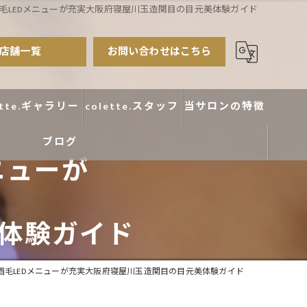
毛LEDメニューが充実大阪府寝屋川玉造関目の目元美体験ガイド
店舗一覧
お問い合わせはこちら
ette.ギャラリー
colette.スタッフ
当サロンの特徴
ブログ
まつ毛パーマ
ニューが
アイブロウ
エクステ
体験ガイド
カラー
眉毛LEDメニューが充実大阪府寝屋川玉造関目の目元美体験ガイド
デザイン