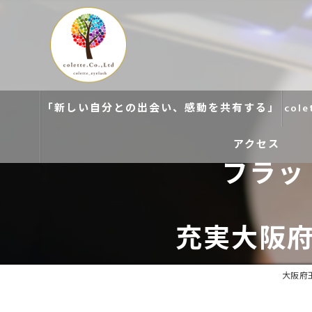
「新しい自分との出会い、感動を共有する」
col
アクセス
フラッ
colette. 玉造
colette. 寝屋川
充実大阪
colette. 関目
大阪府玉