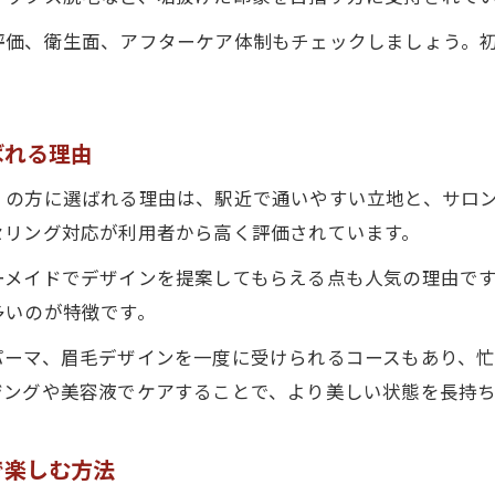
自然な目元を作る眉毛とまつげメニューの選び方
評価、衛生面、アフターケア体制もチェックしましょう。
LEDエクステと眉毛ケアで叶う垢抜けデザイン
。
マツエク初心者も安心の眉毛メニュー提案術
フラットラッシュで印象アップする眉毛の整え方
ばれる理由
監修者：colette.スタッフ
くの方に選ばれる理由は、駅近で通いやすい立地と、サロ
セリング対応が利用者から高く評価されています。
ーメイドでデザインを提案してもらえる点も人気の理由で
多いのが特徴です。
パーマ、眉毛デザインを一度に受けられるコースもあり、
ジングや美容液でケアすることで、より美しい状態を長持
で楽しむ方法