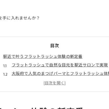
目元を手に入れませんか？
目次
駅近で叶うフラットラッシュ体験の新定番
フラットラッシュで自然な目元を駅近サロンで実現
大阪府で人気のまつげパーマとフラットラッシュ体
眉毛やLEDメニューも充実した通いやすいサロン選
寝屋川や関目のフラットラッシュが選ばれる理由
トレンド感あるまつげデザインを駅近で楽しむ方法
自然派のための大阪府目元美サロン完全解説