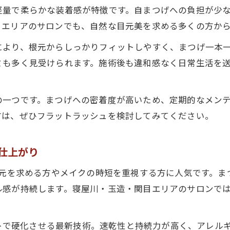
軽量で柔らかな装着感が特徴です。自まつげへの負担が少
目エリアのサロンでも、自然な目元美を求める多くの方か
により、根元からしっかりフィットしやすく、まつげ一本
ミも多く見受けられます。施術後も違和感なく日常生活を
の一つです。まつげへの密着度が高いため、定期的なメン
方は、ぜひフラットラッシュを検討してみてください。
る仕上がり
目元を求める方やメイクの時短を重視する方に人気です。
ル感が持続します。寝屋川・玉造・関目エリアのサロンで
ライトで硬化させる最新技術。速乾性と持続力が高く、アレ