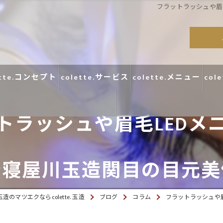
フラットラッシュや眉
ette.コンセプト
colette.サービス
colette.メニュー
col
トラッシュや眉毛LEDメ
コラム
府寝屋川玉造関目の目元美
口コミ
造のマツエクならcolette. 玉造
ブログ
コラム
フラットラッシュや