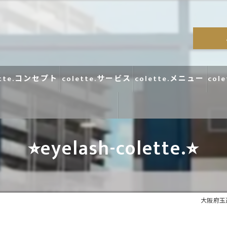
ette.コンセプト
colette.サービス
colette.メニュー
col
⭐︎eyelash-colette.⭐︎
コラム
口コミ
大阪府玉造