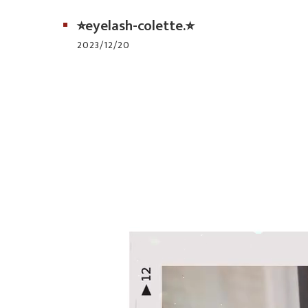
⭐︎eyelash-colette.⭐︎
2023/12/20