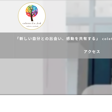
「新しい自分との出会い、感動を共有する」
col
アクセス
colette. 玉造
colette. 寝屋川
colette. 関目