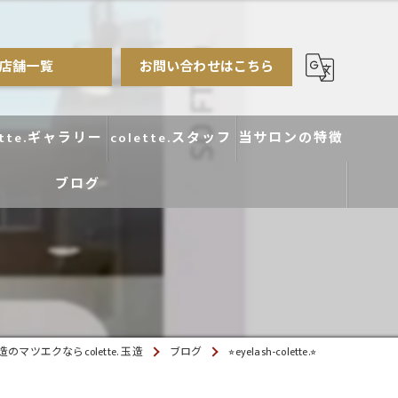
店舗一覧
お問い合わせはこちら
ette.ギャラリー
colette.スタッフ
当サロンの特徴
ブログ
まつ毛パーマ
アイブロウ
エクステ
カラー
のマツエクならcolette. 玉造
ブログ
⭐︎eyelash-colette.⭐︎
デザイン