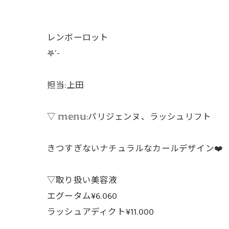
レンボーロット
𖤐´-
担当:上田
▽ 𝕞𝕖𝕟𝕦:パリジェンヌ、ラッシュリフト
きつすぎないナチュラルなカールデザイン❤️
▽取り扱い美容液
エグータム¥6.060
ラッシュアディクト¥11.000