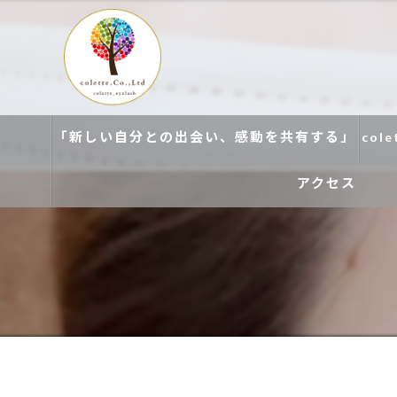
「新しい自分との出会い、感動を共有する」
col
アクセス
colette. 玉造
colette. 寝屋川
colette. 関目