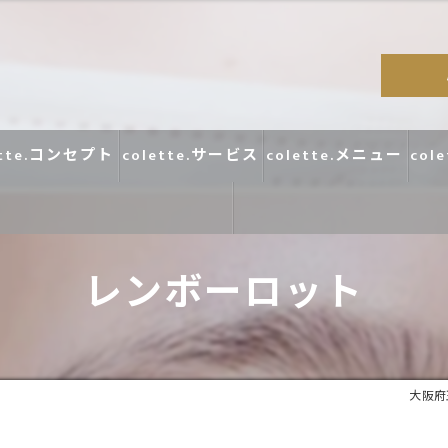
ette.コンセプト
colette.サービス
colette.メニュー
col
レンボーロット
コラム
口コミ
大阪府玉