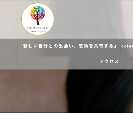
「新しい自分との出会い、感動を共有する」
col
アクセス
colette. 玉造
colette. 寝屋川
colette. 関目