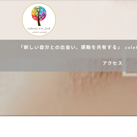
「新しい自分との出会い、感動を共有する」
col
アクセス
colette. 玉造
colette. 寝屋川
colette. 関目