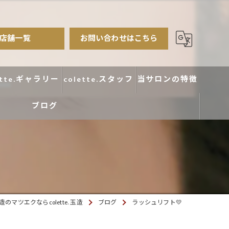
店舗一覧
お問い合わせはこちら
ette.ギャラリー
colette.スタッフ
当サロンの特徴
ブログ
まつ毛パーマ
アイブロウ
エクステ
カラー
のマツエクならcolette. 玉造
ブログ
ラッシュリフト💛
デザイン