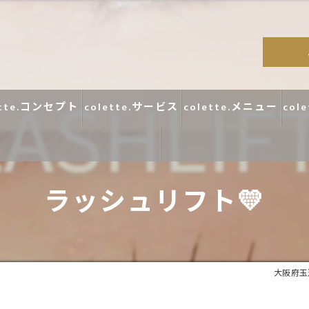
ette.コンセプト
colette.サービス
colette.メニュー
col
ラッシュリフト💛
コラム
口コミ
大阪府玉造