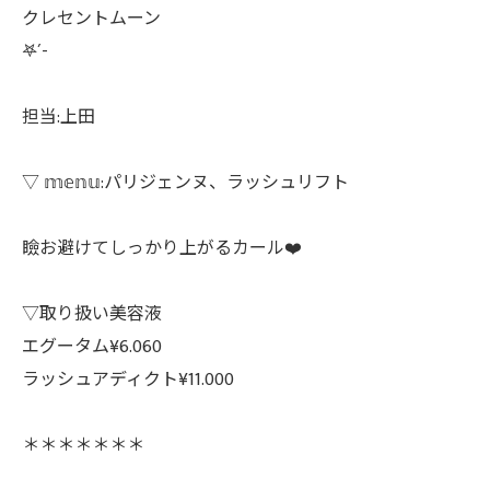
クレセントムーン
𖤐´-
担当:上田
▽ 𝕞𝕖𝕟𝕦:パリジェンヌ、ラッシュリフト
瞼お避けてしっかり上がるカール❤️
▽取り扱い美容液
エグータム¥6.060
ラッシュアディクト¥11.000
＊＊＊＊＊＊＊