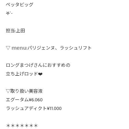
ペッタビッグ
𖤐´-
担当:上田
▽ 𝕞𝕖𝕟𝕦:パリジェンヌ、ラッシュリフト
ロングまつげさんにおすすめの
立ち上げロッド❤️
▽取り扱い美容液
エグータム¥6.060
ラッシュアディクト¥11.000
＊＊＊＊＊＊＊