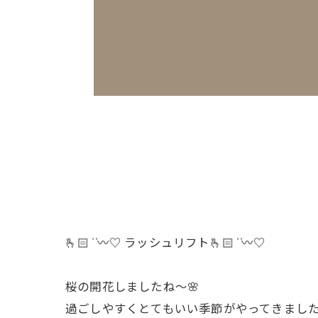
🫰🏻 ͗ ͗〰︎︎♡ ラッシュリフト🫰🏻 ͗ ͗〰︎︎♡
桜の開花しましたね〜🌸