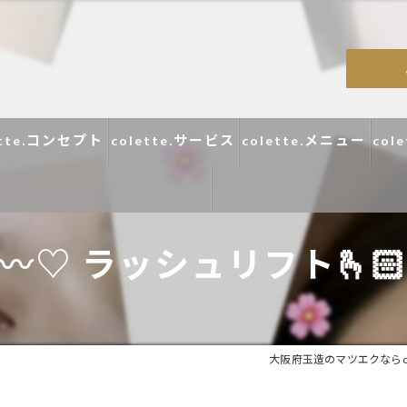
ette.コンセプト
colette.サービス
colette.メニュー
col
͗ ͗〰︎︎♡ ラッシュリフト🫰🏻 ͗
コラム
口コミ
大阪府玉造のマツエクならcole