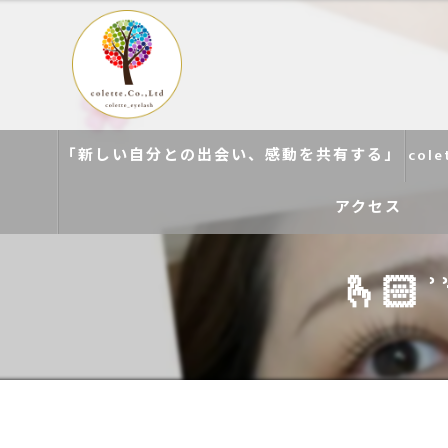
「新しい自分との出会い、感動を共有する」
col
アクセス
🫰🏻 
colette. 玉造
colette. 寝屋川
colette. 関目