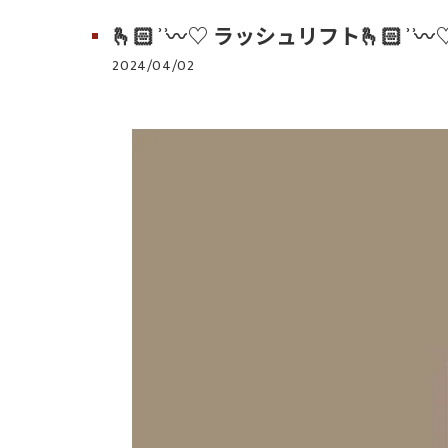
🫰🏻 ͗ ͗〰︎︎♡ ラッシュリフト🫰🏻 ͗ ͗〰︎︎
2024/04/02