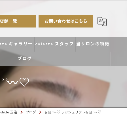
店舗一覧
お問い合わせはこちら
ette.ギャラリー
colette.スタッフ
当サロンの特徴
ブログ
まつ毛パーマ
アイブロウ
 ͗〰︎︎♡
エクステ
カラー
tte. 玉造
ブログ
🫰🏻 ͗ ͗〰︎︎♡ ラッシュリフト🫰🏻 ͗ ͗〰︎︎♡
デザイン