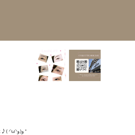
過ごしやすくとてもいい季節がやってきました♪( ◜ω◝و(و "