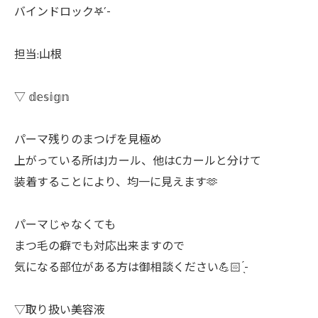
バインドロック𖤐´-
担当:山根
▽ 𝕕𝕖𝕤𝕚𝕘𝕟
パーマ残りのまつげを見極め
上がっている所はJカール、他はCカールと分けて
装着することにより、均一に見えます🫶
パーマじゃなくても
まつ毛の癖でも対応出来ますので
気になる部位がある方は御相談ください💪🏻 ̖́-
▽取り扱い美容液