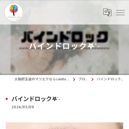
バインドロック𖤐´-
大阪府玉造のマツエクならcolette. 玉造
ブログ
バインドロック𖤐´-
バインドロック𖤐´-
2024/05/09