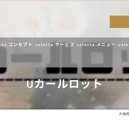
ette.コンセプト
colette.サービス
colette.メニュー
col
Uカールロット
コラム
口コミ
大阪府