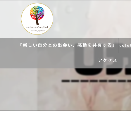
「新しい自分との出会い、感動を共有する」
col
アクセス
colette. 玉造
colette. 寝屋川
colette. 関目