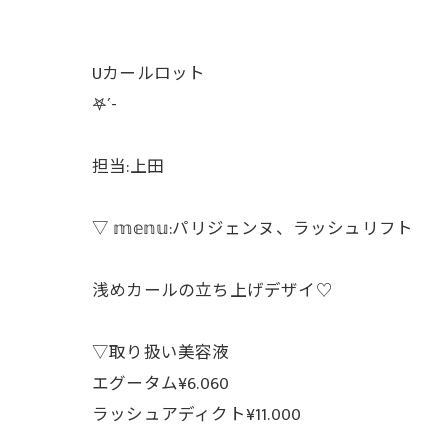
Uカールロット
𖤐´-
担当:上田
▽ 𝕞𝕖𝕟𝕦:パリジェンヌ、ラッシュリフト
浅めカールの立ち上げデザイ♡
▽取り扱い美容液
エグータム¥6.060
ラッシュアディクト¥11.000