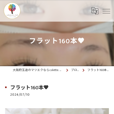
フラット160本🧡
大阪府玉造のマツエクならcolette. 玉造
ブログ
フラット160本🧡
フラット160本🧡
2024/07/10