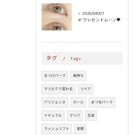
2026/08/07
𖤐′クレセントムーン♥️
タグ
Tags
まつげパーマ
長持ち
マツエクで変わる
リペア
パリジェンヌ
カール
まつ毛パーマ
ナチュラル
マツパ
玉造
ラッシュリフト
束感