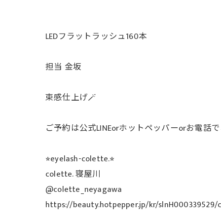
LEDフラットラッシュ160本
担当 金坂
束感仕上げ🪄︎︎
ご予約は公式LINEorホットペッパーorお電話
⭐︎eyelash-colette.⭐︎
colette. 寝屋川
@colette_neyagawa
https://beauty.hotpepper.jp/kr/slnH000339529/