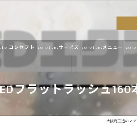
ette.コンセプト
colette.サービス
colette.メニュー
col
LEDフラットラッシュ160
コラム
口コミ
大阪府玉造のマツエク