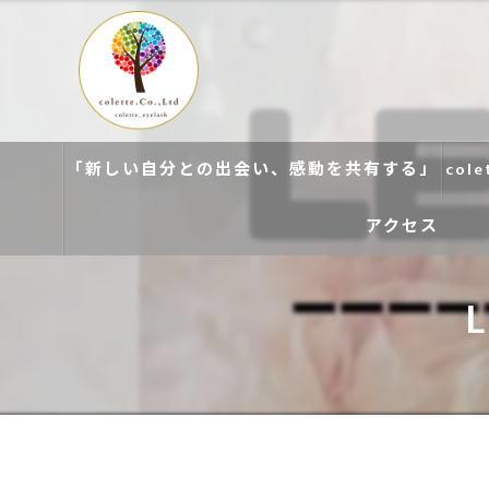
「新しい自分との出会い、感動を共有する」
col
アクセス
colette. 玉造
colette. 寝屋川
colette. 関目