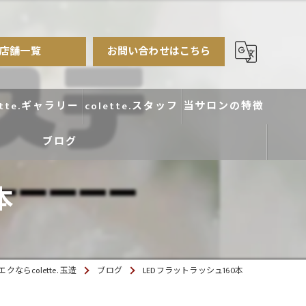
店舗一覧
お問い合わせはこちら
ette.ギャラリー
colette.スタッフ
当サロンの特徴
ブログ
まつ毛パーマ
アイブロウ
本
エクステ
カラー
ならcolette. 玉造
ブログ
LEDフラットラッシュ160本
デザイン