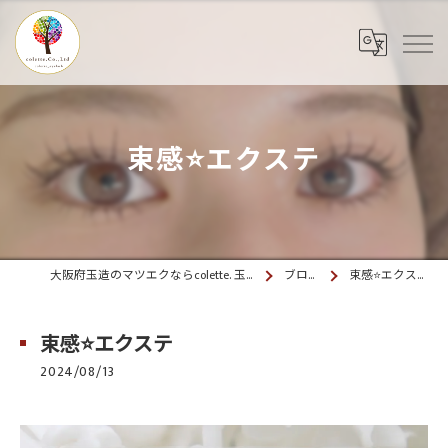
束感⭐️エクステ
大阪府玉造のマツエクならcolette. 玉造
ブログ
束感⭐️エクステ
束感⭐️エクステ
2024/08/13