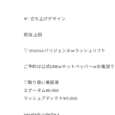
𖤐´-立ち上げデザイン
担当:上田
▽ 𝕞𝕖𝕟𝕦:パリジェンヌorラッシュリフト
ご予約は公式LINEorホットペッパーorお電
▽取り扱い美容液
エグータム¥6.060
ラッシュアディクト¥11.000
⭐︎eyelash-colette.⭐︎