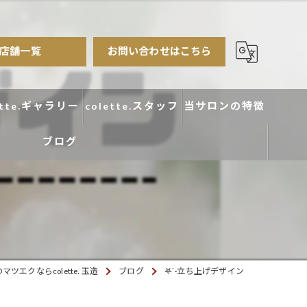
店舗一覧
お問い合わせはこちら
ette.ギャラリー
colette.スタッフ
当サロンの特徴
ブログ
まつ毛パーマ
アイブロウ
エクステ
カラー
ツエクならcolette. 玉造
ブログ
𖤐´-立ち上げデザイン
デザイン