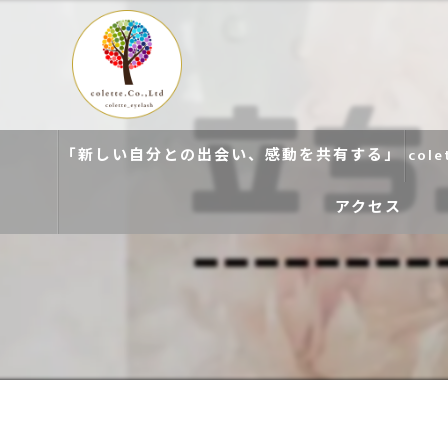
「新しい自分との出会い、感動を共有する」
col
アクセス
colette. 玉造
colette. 寝屋川
colette. 関目