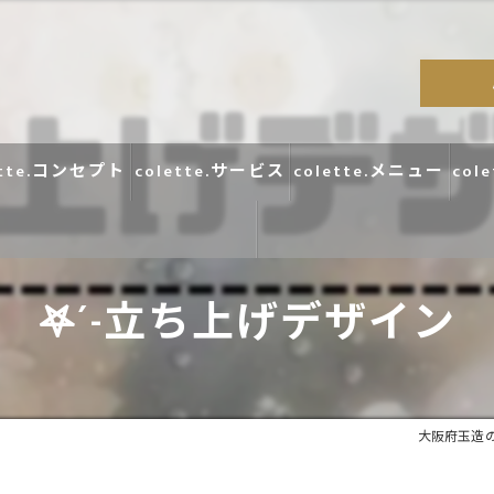
ette.コンセプト
colette.サービス
colette.メニュー
col
𖤐´-立ち上げデザイン
コラム
口コミ
大阪府玉造のマ