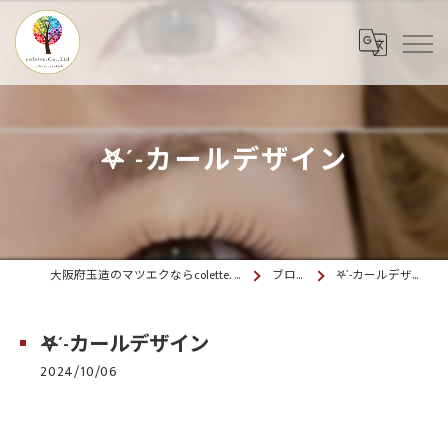
𖤐´-カールデザイン
大阪府玉造のマツエクならcolette. 玉造
ブログ
𖤐´-カールデザイン
𖤐´-カールデザイン
2024/10/06