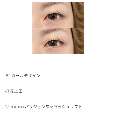
𖤐´-カールデザイン
担当:上田
▽ 𝕞𝕖𝕟𝕦:パリジェンヌorラッシュリフト