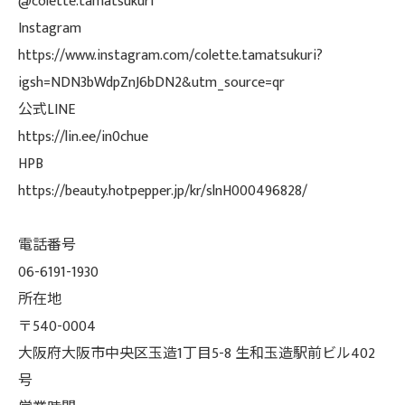
@colette.tamatsukuri
Instagram
https://www.instagram.com/colette.tamatsukuri?
igsh=NDN3bWdpZnJ6bDN2&utm_source=qr
公式LINE
https://lin.ee/in0chue
HPB
https://beauty.hotpepper.jp/kr/slnH000496828/
電話番号
06-6191-1930
所在地
〒540-0004
大阪府大阪市中央区玉造1丁目5-8 生和玉造駅前ビル402
号