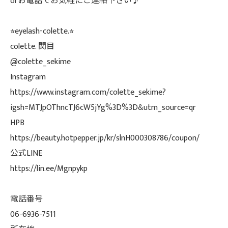
orお電話でお気軽にご連絡下さい♪
⭐︎eyelash-colette.⭐︎
colette. 関目
@colette_sekime
Instagram
https://www.instagram.com/colette_sekime?
igsh=MTJpOThncTJ6cW5jYg%3D%3D&utm_source=qr
HPB
https://beauty.hotpepper.jp/kr/slnH000308786/coupon/
公式LINE
https://lin.ee/Mgnpykp
電話番号
06-6936-7511