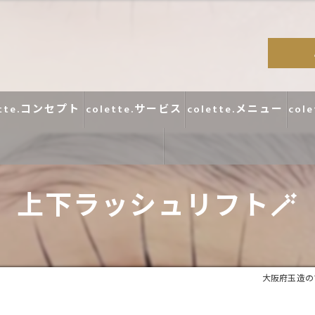
ette.コンセプト
colette.サービス
colette.メニュー
col
上下ラッシュリフト🪄
コラム
口コミ
大阪府玉造のマツ