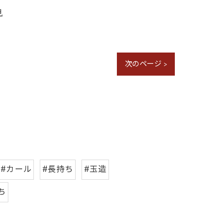
見
次のページ >
#カール
#長持ち
#玉造
ち