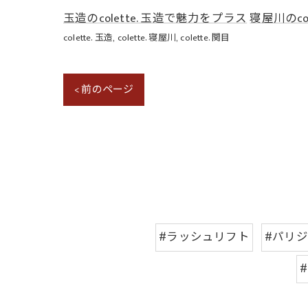
玉造のcolette. 玉造で魅力をプラス
寝屋川のco
colette. 玉造
colette. 寝屋川
colette. 関目
< 前のページ
#ラッシュリフト
#パリ