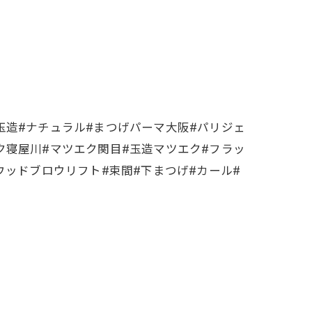
玉造#ナチュラル#まつげパーマ大阪#パリジェ
ク寝屋川#マツエク関目#玉造マツエク#フラッ
ウッドブロウリフト#束間#下まつげ#カール#