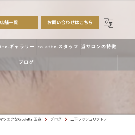
店舗一覧
お問い合わせはこちら
ette.ギャラリー
colette.スタッフ
当サロンの特徴
ブログ
まつ毛パーマ
アイブロウ
エクステ
カラー
エクならcolette. 玉造
ブログ
上下ラッシュリフト🪄
デザイン