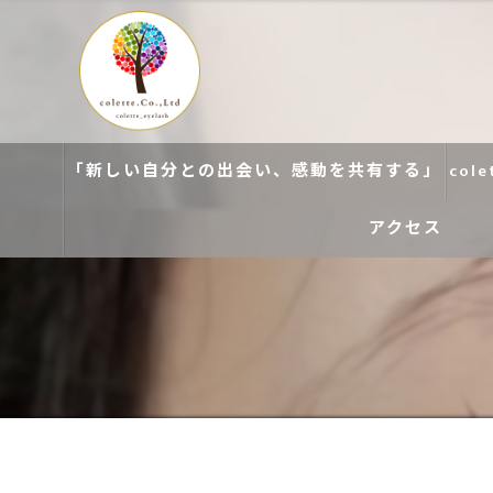
「新しい自分との出会い、感動を共有する」
col
アクセス
colette. 玉造
colette. 寝屋川
colette. 関目