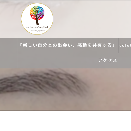
「新しい自分との出会い、感動を共有する」
col
アクセス
colette. 玉造
colette. 寝屋川
colette. 関目