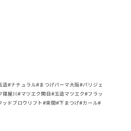
玉造#ナチュラル#まつげパーマ大阪#パリジェ
ク寝屋川#マツエク関目#玉造マツエク#フラッ
ウッドブロウリフト#束間#下まつげ#カール#