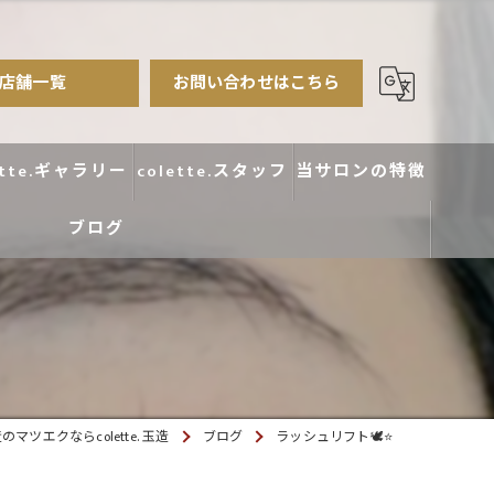
店舗一覧
お問い合わせはこちら
ette.ギャラリー
colette.スタッフ
当サロンの特徴
ブログ
まつ毛パーマ
アイブロウ
エクステ
カラー
マツエクならcolette. 玉造
ブログ
ラッシュリフト🕊️⭐️
デザイン