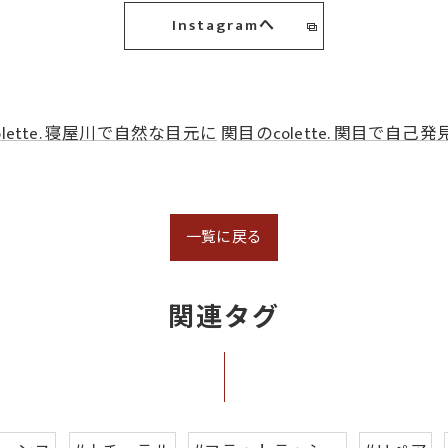
Instagramへ
lette. 寝屋川で自然な目元に
関目のcolette. 関目で自己発
一覧に戻る
関連タグ