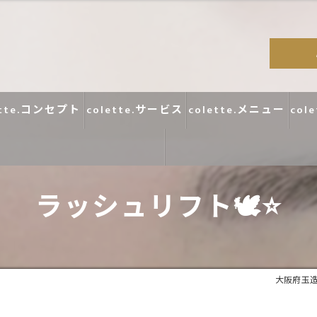
ette.コンセプト
colette.サービス
colette.メニュー
col
ラッシュリフト🕊️⭐️
コラム
口コミ
大阪府玉造の