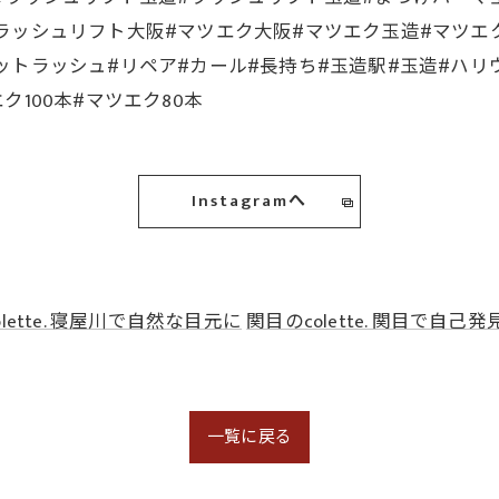
ラッシュリフト大阪#マツエク大阪#マツエク玉造#マツエ
ットラッシュ#リペア#カール#長持ち#玉造駅#玉造#ハリ
100本#マツエク80本
Instagramへ
lette. 寝屋川で自然な目元に
関目のcolette. 関目で自己発
一覧に戻る