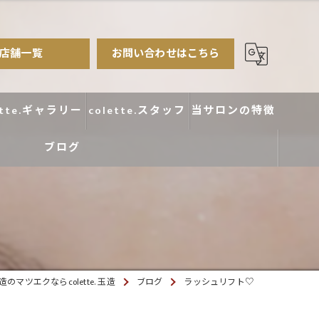
店舗一覧
お問い合わせはこちら
ette.ギャラリー
colette.スタッフ
当サロンの特徴
ブログ
まつ毛パーマ
アイブロウ
エクステ
カラー
のマツエクならcolette. 玉造
ブログ
ラッシュリフト♡
デザイン