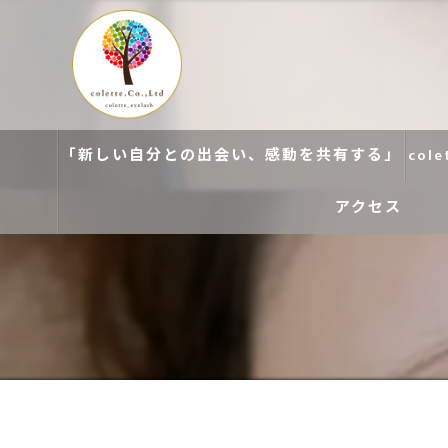
「新しい自分との出会い、感動を共有する」
col
アクセス
colette. 玉造
colette. 寝屋川
colette. 関目