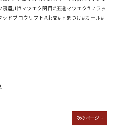
ク寝屋川#マツエク関目#玉造マツエク#フラッ
ウッドブロウリフト#束間#下まつげ#カール#
見
次のページ >