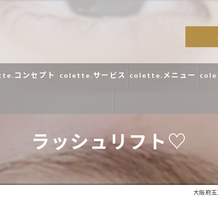
ette.コンセプト
colette.サービス
colette.メニュー
col
ラッシュリフト♡
コラム
口コミ
大阪府玉造