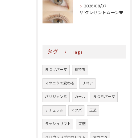
2026/08/07
𖤐′クレセントムーン♥️
タグ
Tags
まつげパーマ
長持ち
マツエクで変わる
リペア
パリジェンヌ
カール
まつ毛パーマ
ナチュラル
マツパ
玉造
ラッシュリフト
束感
ハリウッドブロウリフト
マツエク