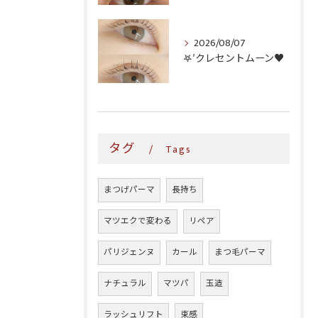
2026/08/07
𖤐′クレセントムーン♥️
タグ
Tags
まつげパーマ
長持ち
マツエクで変わる
リペア
パリジェンヌ
カール
まつ毛パーマ
ナチュラル
マツパ
玉造
ラッシュリフト
束感