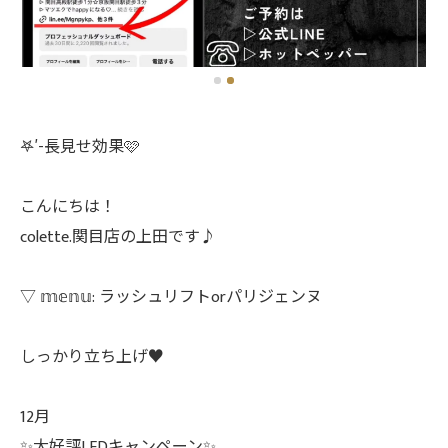
𖤐′-長見せ効果🩷
こんにちは！
colette.関目店の上田です♪
▽ 𝕞𝕖𝕟𝕦: ラッシュリフトorパリジェンヌ
しっかり立ち上げ♥️
12月
✨大好評LEDキャンペーン✨