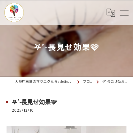
𖤐′-長見せ効果🩷
大阪府玉造のマツエクならcolette. 玉造
ブログ
𖤐′-長見せ効果🩷
𖤐′-長見せ効果🩷
2025/12/10