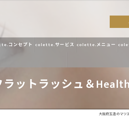
ette.コンセプト
colette.サービス
colette.メニュー
col
フラットラッシュ＆Health
コラム
口コミ
大阪府玉造のマツエクな