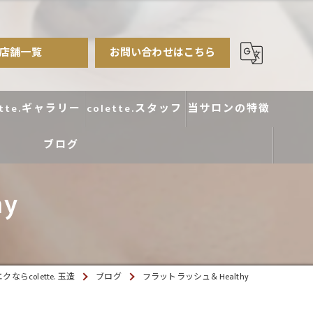
店舗一覧
お問い合わせはこちら
ette.ギャラリー
colette.スタッフ
当サロンの特徴
ブログ
まつ毛パーマ
アイブロウ
y
エクステ
カラー
らcolette. 玉造
ブログ
フラットラッシュ＆Healthy
デザイン