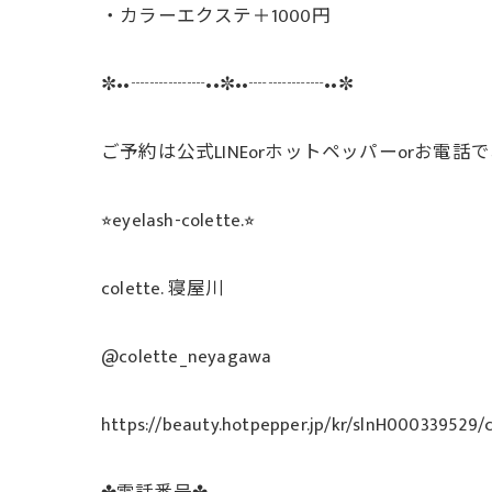
・カラーエクステ＋1000円
✼••┈┈┈┈••✼••┈┈┈┈••✼
ご予約は公式LINEorホットペッパーorお電
⭐︎eyelash-colette.⭐︎
colette. 寝屋川
@colette_neyagawa
https://beauty.hotpepper.jp/kr/slnH000339529/