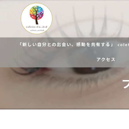
「新しい自分との出会い、感動を共有する」
col
アクセス
colette. 玉造
colette. 寝屋川
colette. 関目