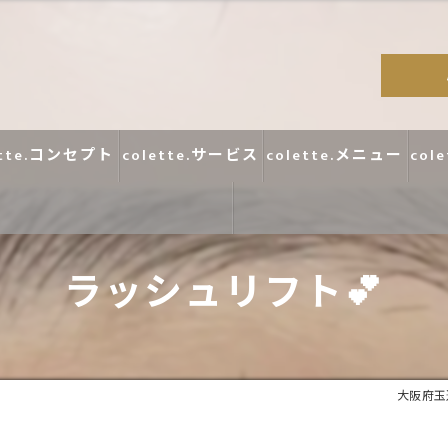
ette.コンセプト
colette.サービス
colette.メニュー
col
ラッシュリフト💕
コラム
口コミ
大阪府玉造