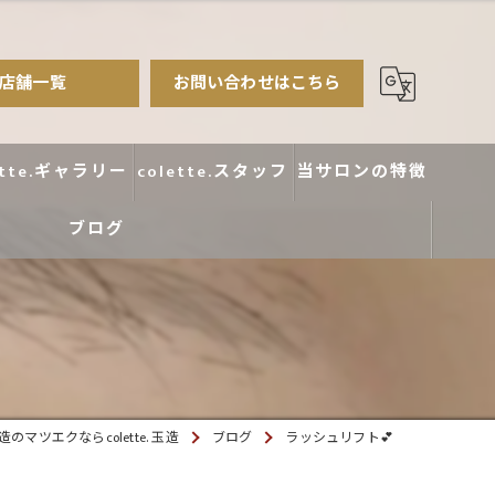
店舗一覧
お問い合わせはこちら
ette.ギャラリー
colette.スタッフ
当サロンの特徴
ブログ
まつ毛パーマ
アイブロウ
エクステ
カラー
のマツエクならcolette. 玉造
ブログ
ラッシュリフト💕
デザイン