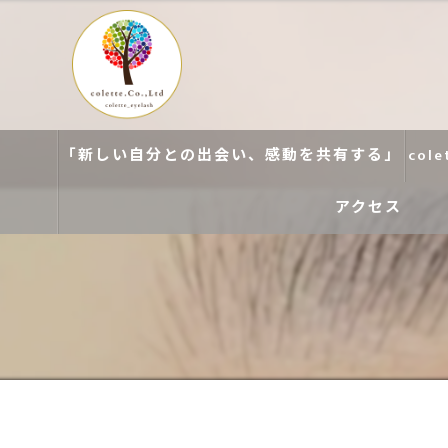
「新しい自分との出会い、感動を共有する」
col
アクセス
colette. 玉造
colette. 寝屋川
colette. 関目