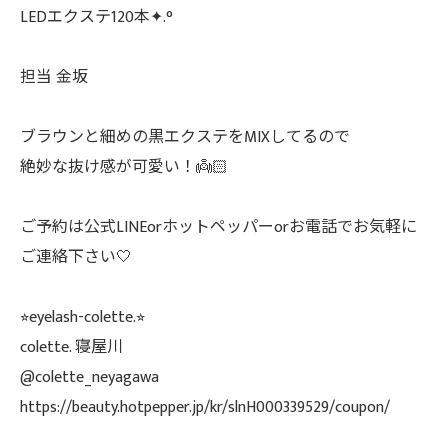
LEDエクステ120本✦.°
担当 金坂
ブラウンと細めの黒エクステをMIXしてるので
絶妙な抜け感が可愛い！👼🏻
ご予約は公式LINEorホットペッパーorお電話でお気軽に
ご連絡下さい🤍
⭐︎eyelash-colette.⭐︎
colette. 寝屋川
@colette_neyagawa
https://beauty.hotpepper.jp/kr/slnH000339529/coupon/