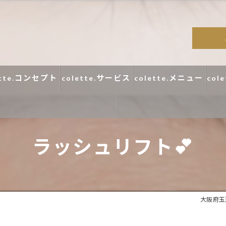
ette.コンセプト
colette.サービス
colette.メニュー
col
ラッシュリフト💕
コラム
口コミ
大阪府玉造