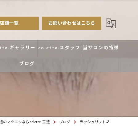
店舗一覧
お問い合わせはこちら
ette.ギャラリー
colette.スタッフ
当サロンの特徴
ブログ
まつ毛パーマ
アイブロウ
エクステ
カラー
のマツエクならcolette. 玉造
ブログ
ラッシュリフト💕
デザイン