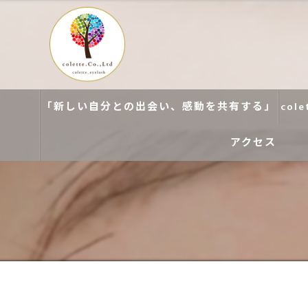
「新しい自分との出会い、感動を共有する」
col
アクセス
colette. 玉造
colette. 寝屋川
colette. 関目