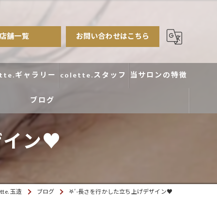
店舗一覧
お問い合わせはこちら
ette.ギャラリー
colette.スタッフ
当サロンの特徴
ブログ
まつ毛パーマ
アイブロウ
イン♥️
エクステ
カラー
e. 玉造
ブログ
𖤐′-長さを行かした立ち上げデザイン♥️
デザイン