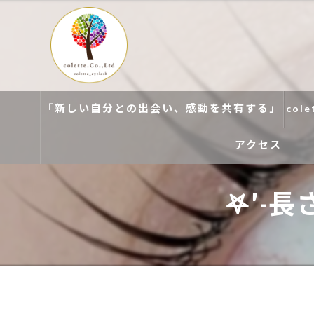
「新しい自分との出会い、感動を共有する」
col
アクセス
𖤐′
colette. 玉造
colette. 寝屋川
colette. 関目