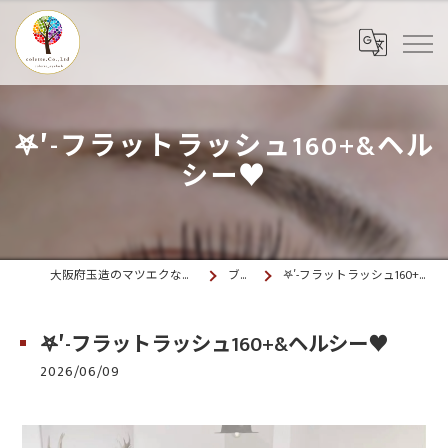
𖤐′-フラットラッシュ160+&ヘル
シー♥️
大阪府玉造のマツエクならcolette. 玉造
ブログ
𖤐′-フラットラッシュ160+&ヘルシー♥️
𖤐′-フラットラッシュ160+&ヘルシー♥️
2026/06/09