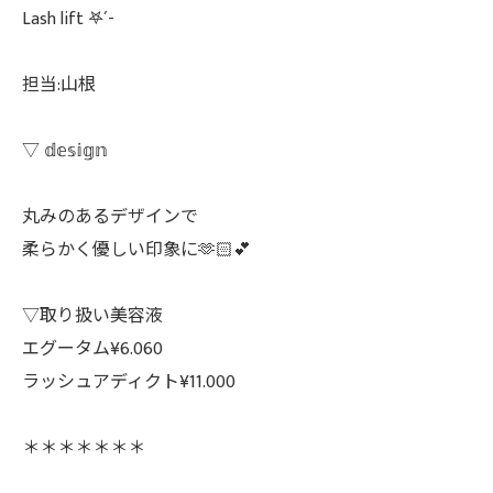
Lash lift 𖤐´-
担当:山根
▽ 𝕕𝕖𝕤𝕚𝕘𝕟
丸みのあるデザインで
柔らかく優しい印象に🫶🏻💕
▽取り扱い美容液
エグータム¥6.060
ラッシュアディクト¥11.000
＊＊＊＊＊＊＊