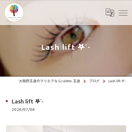
Lash lift 𖤐´-
大阪府玉造のマツエクならcolette. 玉造
ブログ
Lash lift 𖤐´-
Lash lift 𖤐´-
2026/07/06